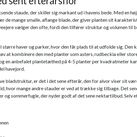
d sent efterårsflor
oksende staude, der skiller sig markant ud i havens bede. Med en h
ær de mange smalle, aflange blade, der giver planten sit karakteri
ejere vælger den ofte, fordi den tilfører struktur og volumen til 
il større haver og parker, hvor den får plads til at udfolde sig. De
røv at kombinere den med planter som asters, rudbeckia eller st
g en anbefalet plantetæthed på 4-5 planter per kvadratmeter ka
del havejord.
adstruktur, er det i det sene efterår, den for alvor viser sit væ
d, hvor mange andre stauder er ved at trække sig tilbage. Det sene f
er og sommerfugle, der nyder godt af det sene nektartilbud. Selv 
sonen