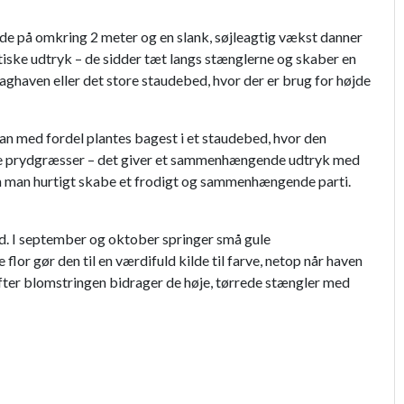
øjde på omkring 2 meter og en slank, søjleagtig vækst danner
stiske udtryk – de sidder tæt langs stænglerne og skaber en
baghaven eller det store staudebed, hvor der er brug for højde
n kan med fordel plantes bagest i et staudebed, hvor den
ore prydgræsser – det giver et sammenhængende udtryk med
n man hurtigt skabe et frodigt og sammenhængende parti.
rd. I september og oktober springer små gule
lor gør den til en værdifuld kilde til farve, netop når haven
efter blomstringen bidrager de høje, tørrede stængler med