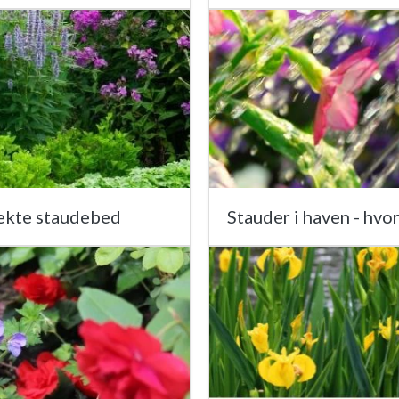
rfekte staudebed
Stauder i haven - hvo