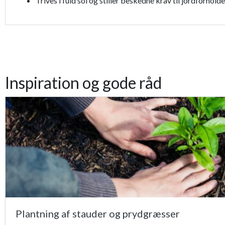
Trives i fuld sol og stiller beskedne krav til jordforhold
Inspiration og gode råd
Plantning af stauder og prydgræsser