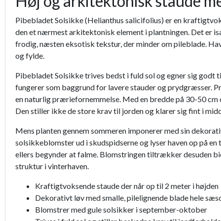
Høj og arkitektonisk staude me
Pibebladet Solsikke (Helianthus salicifolius) er en kraftigtv
den et nærmest arkitektonisk element i plantningen. Det er is
frodig, næsten eksotisk tekstur, der minder om pileblade. Have
og fylde.
Pibebladet Solsikke trives bedst i fuld sol og egner sig godt t
fungerer som baggrund for lavere stauder og prydgræsser. P
en naturlig præriefornemmelse. Med en bredde på 30-50 cm o
Den stiller ikke de store krav til jorden og klarer sig fint i mid
Mens planten gennem sommeren imponerer med sin dekorative bl
solsikkeblomster ud i skudspidserne og lyser haven op på en ti
ellers begynder at falme. Blomstringen tiltrækker desuden bi
struktur i vinterhaven.
Kraftigtvoksende staude der når op til 2 meter i højden
Dekorativt løv med smalle, pilelignende blade hele sæ
Blomstrer med gule solsikker i september-oktober