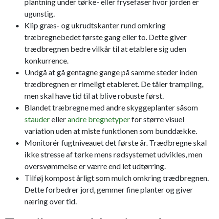
plantning under tørke- eller frysefaser hvor jorden er
ugunstig.
Klip græs- og ukrudtskanter rund omkring
træbregnebedet første gang eller to. Dette giver
trædbregnen bedre vilkår til at etablere sig uden
konkurrence.
Undgå at gå gentagne gange på samme steder inden
trædbregnen er rimeligt etableret. De tåler trampling,
men skal have tid til at blive robuste først.
Blandet træbregne med andre skyggeplanter såsom
stauder
eller
andre bregnetyper
for større visuel
variation uden at miste funktionen som bunddække.
Monitorér fugtniveauet det første år. Trædbregne skal
ikke stresse af tørke mens rødsystemet udvikles, men
oversvømmelse er værre end let udtørring.
Tilføj kompost årligt som mulch omkring trædbregnen.
Dette forbedrer jord, gemmer fine planter og giver
næring over tid.