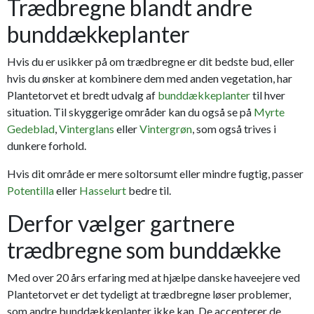
Trædbregne blandt andre
bunddækkeplanter
Hvis du er usikker på om trædbregne er dit bedste bud, eller
hvis du ønsker at kombinere dem med anden vegetation, har
Plantetorvet et bredt udvalg af
bunddækkeplanter
til hver
situation. Til skyggerige områder kan du også se på
Myrte
Gedeblad
,
Vinterglans
eller
Vintergrøn
, som også trives i
dunkere forhold.
Hvis dit område er mere soltorsumt eller mindre fugtig, passer
Potentilla
eller
Hasselurt
bedre til.
Derfor vælger gartnere
trædbregne som bunddække
Med over 20 års erfaring med at hjælpe danske haveejere ved
Plantetorvet er det tydeligt at trædbregne løser problemer,
som andre bunddækkeplanter ikke kan. De accepterer de