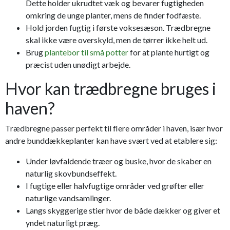
Dette holder ukrudtet væk og bevarer fugtigheden
omkring de unge planter, mens de finder fodfæste.
Hold jorden fugtig i første voksesæson. Trædbregne
skal ikke være overskyld, men de tørrer ikke helt ud.
Brug
plantebor til små potter
for at plante hurtigt og
præcist uden unødigt arbejde.
Hvor kan trædbregne bruges i
haven?
Trædbregne passer perfekt til flere områder i haven, især hvor
andre bunddækkeplanter kan have svært ved at etablere sig:
Under løvfaldende træer og buske, hvor de skaber en
naturlig skovbundseffekt.
I fugtige eller halvfugtige områder ved grøfter eller
naturlige vandsam­linger.
Langs skyggerige stier hvor de både dækker og giver et
yndet naturligt præg.