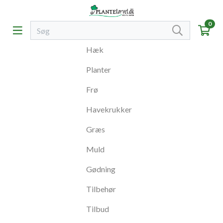
0
Hæk
Planter
Frø
Havekrukker
Græs
Muld
Gødning
Tilbehør
Tilbud