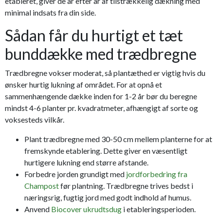
etableret, giver de år efter år af tilstrækkelig dækning med
minimal indsats fra din side.
Sådan får du hurtigt et tæt
bunddække med trædbregne
Trædbregne vokser moderat, så plantæthed er vigtig hvis du
ønsker hurtig lukning af området. For at opnå et
sammenhængende dække inden for 1-2 år bør du beregne
mindst 4-6 planter pr. kvadratmeter, afhængigt af sorte og
voksesteds vilkår.
Plant trædbregne med 30-50 cm mellem planterne for at
fremskynde etablering. Dette giver en væsentligt
hurtigere lukning end større afstande.
Forbedre jorden grundigt med
jordforbedring fra
Champost
før plantning. Trædbregne trives bedst i
næringsrig, fugtig jord med godt indhold af humus.
Anvend
Biocover ukrudtsdug
i etableringsperioden.