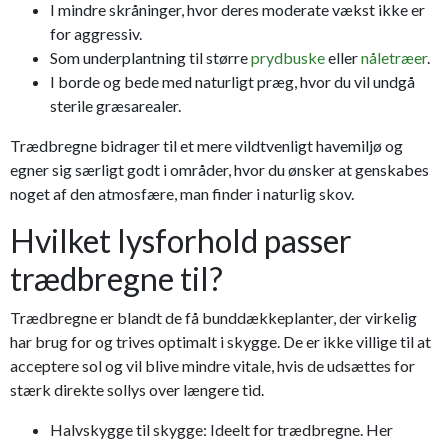
I mindre skråninger, hvor deres moderate vækst ikke er
for aggressiv.
Som underplantning til større
prydbuske
eller
nåletræer
.
I borde og bede med naturligt præg, hvor du vil undgå
sterile græsarealer.
Trædbregne bidrager til et mere vildtvenligt have­miljø og
egner sig særligt godt i områder, hvor du ønsker at genskabes
noget af den atmosfære, man finder i naturlig skov.
Hvilket lysforhold passer
trædbregne til?
Trædbregne er blandt de få bunddækkeplanter, der virkelig
har brug for og trives optimalt i skygge. De er ikke villige til at
acceptere sol og vil blive mindre vitale, hvis de udsættes for
stærk direkte sollys over længere tid.
Halvskygge til skygge: Ideelt for trædbregne. Her