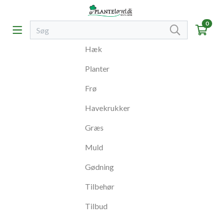
0
Hæk
Planter
Frø
Havekrukker
Græs
Muld
Gødning
Tilbehør
Tilbud