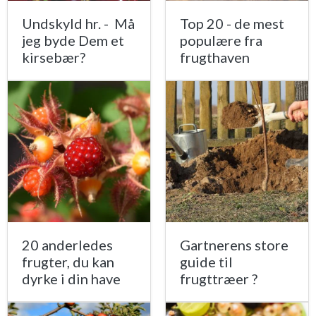
Undskyld hr. - Må
Top 20 - de mest
jeg byde Dem et
populære fra
kirsebær?
frugthaven
20 anderledes
Gartnerens store
frugter, du kan
guide til
dyrke i din have
frugttræer ?