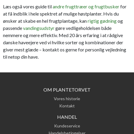
Læs også vores guide til
andre frugttræer og frugtbusker
for
at få indblik i hele spektret af mulige høstplanter. Hvis du
ønsker at skabe en hel frugtplantage, kan
rigtig gødning
og
passende
vandingsudstyr
gøre vedligeholdelsen både
nemmere og mere effektiv. Med 20 års erfaring i at rådgive
danske haveejere ved vi hvilke sorter og kombinationer der
giver mest glæde – kontakt os gerne for personlig vejledning
til netop din have.
OM PLANTETORVET
Vores historie
Kontakt
HANDEL
Kundeservice
Handelsbetingelser