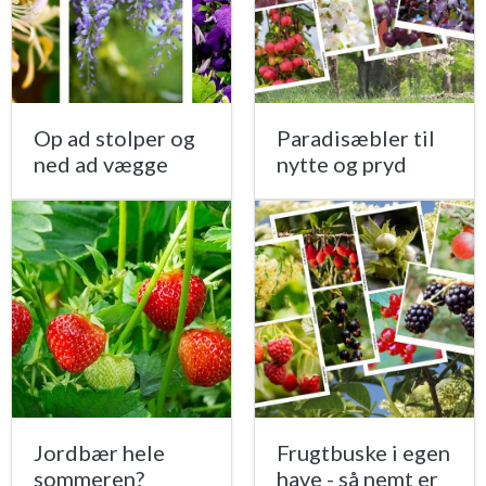
Op ad stolper og
Paradisæbler til
ned ad vægge
nytte og pryd
Jordbær hele
Frugtbuske i egen
sommeren?
have - så nemt er