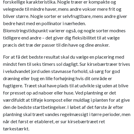
forskellige karakteristika. Nogle træer er kompakte og
velegnede til mindre haver, mens andre vokser mere frit og
bliver større. Nogle sorter er selvfrugtbare, mens andre giver
bedre høst med en pollinator i nærheden.
Blomstringstidspunkt varierer også, og nogle sorter modnes
tidligere end andre – det giver dig fleksibilitet til at vælge
præcis det træ der passer til din have og dine ønsker.
For at få det bedste resultat skal du vælge en placering med
mindst fem til seks timers sol dagligt. Sur kirsebærtræer trives
i veludvandet jord uden stavnasse forhold, så sørg for god
dræning eller byg en lille forhøjning hvis dit område er
fugtigere. Træet skal have plads til at udvikle sig uden at blive
for presset op ad naboer eller huse. Ved plantning er det
værdifuldt at tilføje kompost eller muldlag i planten for at give
den de bedste startbetingelser. I løbet af det første år efter
plantning skal træet vandes regelmæssigt i tørre perioder, men
når det først er etableret, er sur kirsebærtræet ret
tørkestærkt.