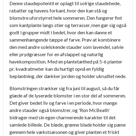
Denne staudepotentil er oplagt til solrige staudebede,
rabatter og havens forkant, hvor den kan stå og
blomstre uforstyrret hele sommeren. Den fungerer fint
som kantplante langs stier og terrasser, men gør sig også
godt i grupper midt i bedet, hvor den kan danne et
sammenhængende tæppe af farve. Prøv at kombinere
den med andre solelskende stauder som lavendel, salvie
eller prydgræsser for en afslappet og naturlig
havekomposition. Med en plantetæthed på 5-6 planter
pr. kvadratmeter kan du hurtigt opnå en fyldig
beplantning, der dækker jorden og holder ukrudtet nede.
Blomstringen strækker sig fra juni til august, så du får
glæde af de lyserøde blomster i en stor del af sommeren.
Det giver bedet liv og farve i en periode, hvor mange
andre stauder også blomstrer, og 'Ron McBeath'
bidrager med sin egen charmerende karakter til det
samlede billede. De bløde, grønne blade holder sig pæne
gennem hele vækstsæsonen og giver planten et friskt