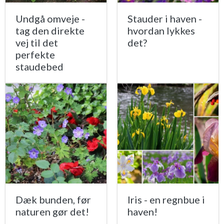
Undgå omveje -
Stauder i haven -
tag den direkte
hvordan lykkes
vej til det
det?
perfekte
staudebed
Dæk bunden, før
Iris - en regnbue i
naturen gør det!
haven!