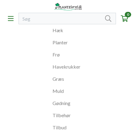
0
Hæk
Planter
Frø
Havekrukker
Græs
Muld
Gødning
Tilbehør
Tilbud