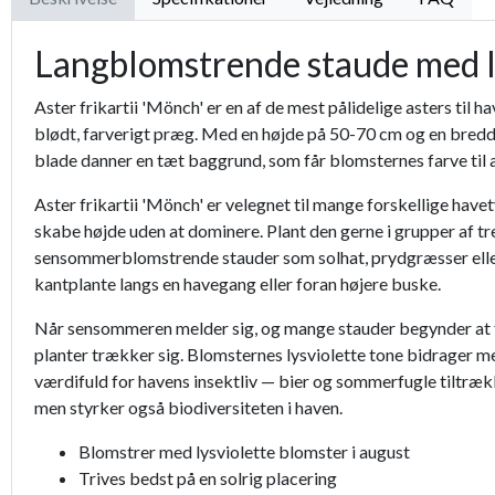
Langblomstrende staude med l
Aster frikartii 'Mönch' er en af de mest pålidelige asters til
blødt, farverigt præg. Med en højde på 50-70 cm og en bredde
blade danner en tæt baggrund, som får blomsternes farve til at
Aster frikartii 'Mönch' er velegnet til mange forskellige hav
skabe højde uden at dominere. Plant den gerne i grupper af 
sensommerblomstrende stauder som solhat, prydgræsser eller s
kantplante langs en havegang eller foran højere buske.
Når sensommeren melder sig, og mange stauder begynder at fad
planter trækker sig. Blomsternes lysviolette tone bidrager 
værdifuld for havens insektliv — bier og sommerfugle tiltræ
men styrker også biodiversiteten i haven.
Blomstrer med lysviolette blomster i august
Trives bedst på en solrig placering