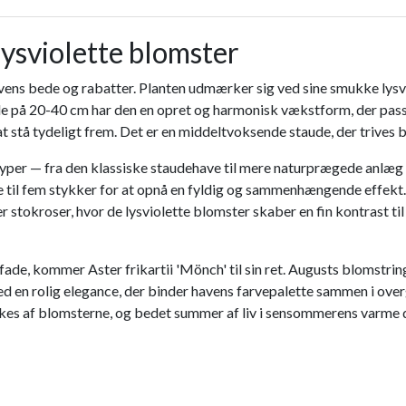
ysviolette blomster
 havens bede og rabatter. Planten udmærker sig ved sine smukke lysvi
 på 20-40 cm har den en opret og harmonisk vækstform, der passer 
 stå tydeligt frem. Det er en middeltvoksende staude, der trives bed
etyper — fra den klassiske staudehave til mere naturprægede anlæg i
tre til fem stykker for at opnå en fyldig og sammenhængende effe
tokroser, hvor de lysviolette blomster skaber en fin kontrast ti
e, kommer Aster frikartii 'Mönch' til sin ret. Augusts blomstring
med en rolig elegance, der binder havens farvepalette sammen i ov
kkes af blomsterne, og bedet summer af liv i sensommerens varme d