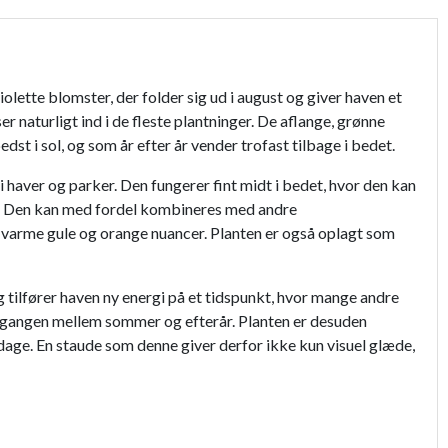
olette blomster, der folder sig ud i august og giver haven et
naturligt ind i de fleste plantninger. De aflange, grønne
st i sol, og som år efter år vender trofast tilbage i bedet.
 haver og parker. Den fungerer fint midt i bedet, hvor den kan
kt. Den kan med fordel kombineres med andre
l varme gule og orange nuancer. Planten er også oplagt som
 tilfører haven ny energi på et tidspunkt, hvor mange andre
ergangen mellem sommer og efterår. Planten er desuden
age. En staude som denne giver derfor ikke kun visuel glæde,