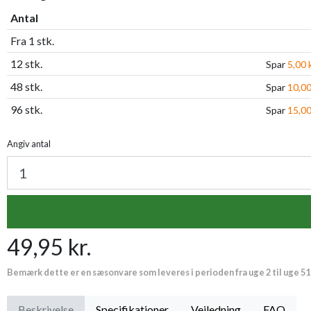
Antal
Fra 1 stk.
12 stk.
Spar
5,00 k
48 stk.
Spar
10,00
96 stk.
Spar
15,00
Angiv antal
49,95 kr.
Bemærk dette er en sæsonvare som leveres i perioden fra uge 2 til uge 51
Beskrivelse
Specifikationer
Vejledning
FAQ