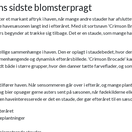
ns sidste blomsterpragt
er et markant aftryk i haven, når mange andre stauder har afslutte
e havesæsonen langt ind i efteråret. Med sit sortsnavn 'Crimson B
ers begynder at trække sig tilbage. Det er en staude, som mange ha
skellige sammenhænge i haven. Den er oplagt i staudebedet, hvor 
nhængende og dynamisk efterårsbillede. 'Crimson Brocade' kan o
dt både i større grupper, hvor den danner tætte farveflader, og so
tilfører haven. Når sensommeren går over i efterår, og mange plant
bier opsøger gerne asters sent på sæsonen, når fødekilderne ell
n haveinteresserede er det en staude, der gør efteråret til en sæso
teråret
beplantninger
blomstrende stauder