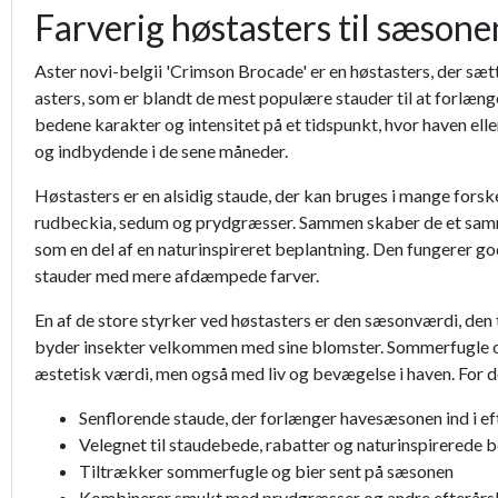
Farverig høstasters til sæsone
Aster novi-belgii 'Crimson Brocade' er en høstasters, der sætt
asters, som er blandt de mest populære stauder til at forlæng
bedene karakter og intensitet på et tidspunkt, hvor haven ell
og indbydende i de sene måneder.
Høstasters er en alsidig staude, der kan bruges i mange for
rudbeckia, sedum og prydgræsser. Sammen skaber de et samme
som en del af en naturinspireret beplantning. Den fungerer go
stauder med mere afdæmpede farver.
En af de store styrker ved høstasters er den sæsonværdi, den 
byder insekter velkommen med sine blomster. Sommerfugle og 
æstetisk værdi, men også med liv og bevægelse i haven. For de
Senflorende staude, der forlænger havesæsonen ind i ef
Velegnet til staudebede, rabatter og naturinspirerede 
Tiltrækker sommerfugle og bier sent på sæsonen
Kombinerer smukt med prydgræsser og andre efterårs