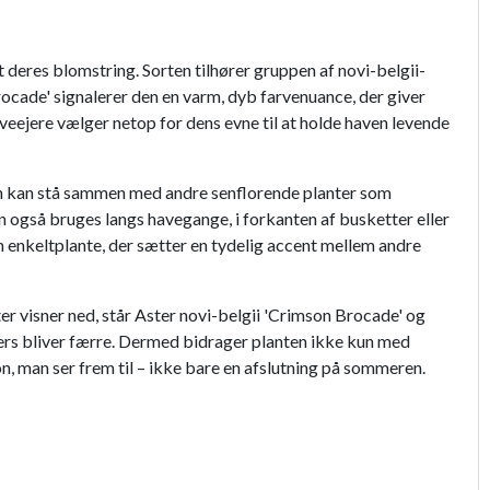
t deres blomstring. Sorten tilhører gruppen af novi-belgii-
rocade' signalerer den en varm, dyb farvenuance, der giver
veejere vælger netop for dens evne til at holde haven levende
den kan stå sammen med andre senflorende planter som
gså bruges langs havegange, i forkanten af busketter eller
m enkeltplante, der sætter en tydelig accent mellem andre
er visner ned, står Aster novi-belgii 'Crimson Brocade' og
ers bliver færre. Dermed bidrager planten ikke kun med
n, man ser frem til – ikke bare en afslutning på sommeren.