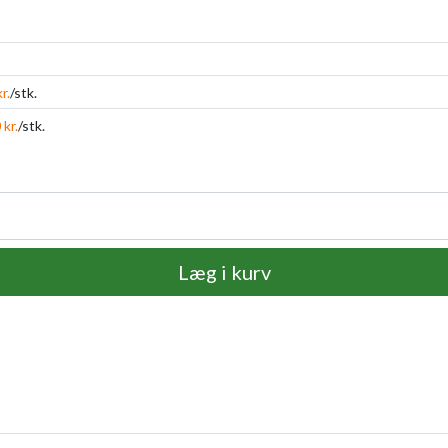
r.
/stk.
 kr.
/stk.
Læg i kurv