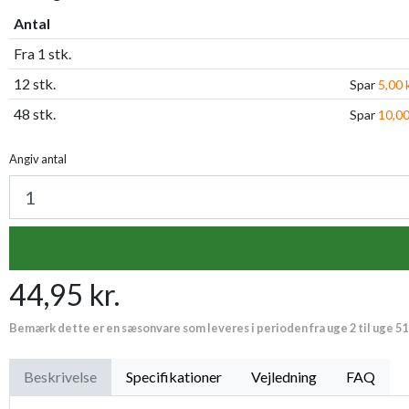
Antal
Fra 1 stk.
12 stk.
Spar
5,00 k
48 stk.
Spar
10,00
Angiv antal
44,95 kr.
Bemærk dette er en sæsonvare som leveres i perioden fra uge 2 til uge 51
Beskrivelse
Specifikationer
Vejledning
FAQ