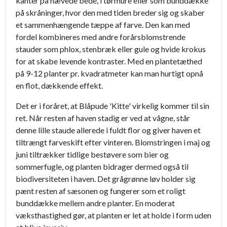
kanter på hævede bede, i tørmure eller som bunddække
på skråninger, hvor den med tiden breder sig og skaber
et sammenhængende tæppe af farve. Den kan med
fordel kombineres med andre forårsblomstrende
stauder som phlox, stenbræk eller gule og hvide krokus
for at skabe levende kontraster. Med en plantetæthed
på 9-12 planter pr. kvadratmeter kan man hurtigt opnå
en flot, dækkende effekt.
Det er i foråret, at Blåpude 'Kitte' virkelig kommer til sin
ret. Når resten af haven stadig er ved at vågne, står
denne lille staude allerede i fuldt flor og giver haven et
tiltrængt farveskift efter vinteren. Blomstringen i maj og
juni tiltrækker tidlige bestøvere som bier og
sommerfugle, og planten bidrager dermed også til
biodiversiteten i haven. Det grågrønne løv holder sig
pænt resten af sæsonen og fungerer som et roligt
bunddække mellem andre planter. En moderat
væksthastighed gør, at planten er let at holde i form uden