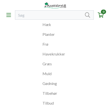
0
Hæk
Planter
Frø
Havekrukker
Græs
Muld
Gødning
Tilbehør
Tilbud