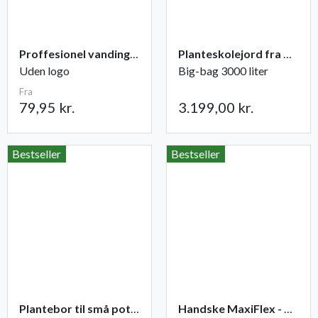
Proffesionel vandingspose 100 liter
Planteskolejord fra Champost
Uden logo
Big-bag 3000 liter
Fra
79,95 kr.
3.199,00 kr.
Bestseller
Bestseller
Plantebor til små potter
Handske MaxiFlex - Ultimate