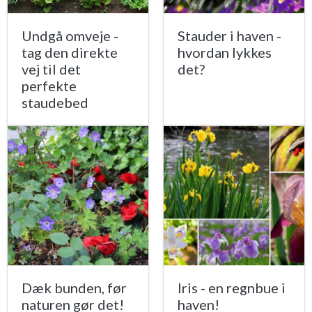
Undgå omveje -
Stauder i haven -
tag den direkte
hvordan lykkes
vej til det
det?
perfekte
staudebed
Dæk bunden, før
Iris - en regnbue i
naturen gør det!
haven!