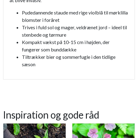
at blive invasiv.
Pudedannende staude med rige violblå til mørklilla
blomster i foråret
Trives i fuld sol og mager, veldrænet jord – ideel til
stenbede og tørmure
Kompakt vækst på 10-15 cm i højden, der
fungerer som bunddække
Tiltrækker bier og sommerfugle i den tidlige
sæson
Inspiration og gode råd