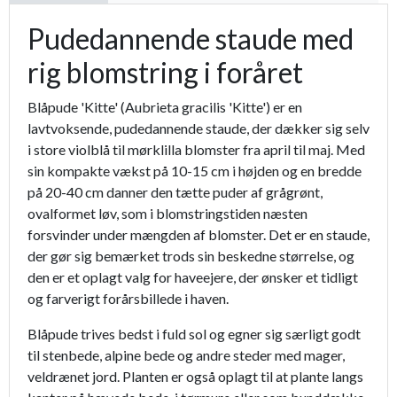
Pudedannende staude med
rig blomstring i foråret
Blåpude 'Kitte' (Aubrieta gracilis 'Kitte') er en
lavtvoksende, pudedannende staude, der dækker sig selv
i store violblå til mørklilla blomster fra april til maj. Med
sin kompakte vækst på 10-15 cm i højden og en bredde
på 20-40 cm danner den tætte puder af grågrønt,
ovalformet løv, som i blomstringstiden næsten
forsvinder under mængden af blomster. Det er en staude,
der gør sig bemærket trods sin beskedne størrelse, og
den er et oplagt valg for haveejere, der ønsker et tidligt
og farverigt forårsbillede i haven.
Blåpude trives bedst i fuld sol og egner sig særligt godt
til stenbede, alpine bede og andre steder med mager,
veldrænet jord. Planten er også oplagt til at plante langs