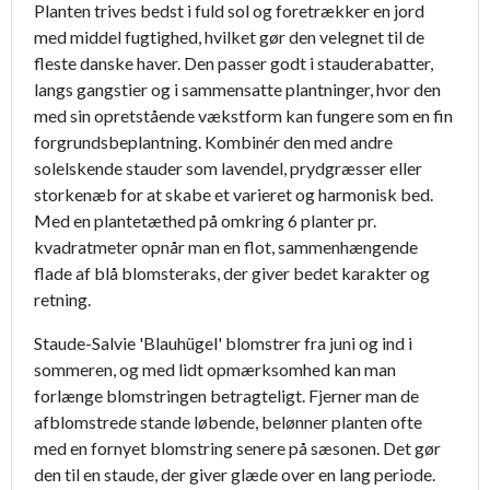
Planten trives bedst i fuld sol og foretrækker en jord
med middel fugtighed, hvilket gør den velegnet til de
fleste danske haver. Den passer godt i stauderabatter,
langs gangstier og i sammensatte plantninger, hvor den
med sin opretstående vækstform kan fungere som en fin
forgrundsbeplantning. Kombinér den med andre
solelskende stauder som lavendel, prydgræsser eller
storkenæb for at skabe et varieret og harmonisk bed.
Med en plantetæthed på omkring 6 planter pr.
kvadratmeter opnår man en flot, sammenhængende
flade af blå blomsteraks, der giver bedet karakter og
retning.
Staude-Salvie 'Blauhügel' blomstrer fra juni og ind i
sommeren, og med lidt opmærksomhed kan man
forlænge blomstringen betragteligt. Fjerner man de
afblomstrede stande løbende, belønner planten ofte
med en fornyet blomstring senere på sæsonen. Det gør
den til en staude, der giver glæde over en lang periode.