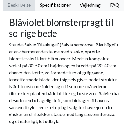
Beskrivelse
Specifikationer
Vejledning
FAQ
Blåviolet blomsterpragt til
solrige bede
Staude-Salvie 'Blauhügel' (Salvia nemorosa 'Blauhügel')
er en charmerende staude med slanke, oprette
blomsteraks i klart blå nuancer. Med sin kompakte
vækst på 30-50 cm i højden og en bredde på 20-40 cm
danner den tætte, velformede tuer af grågrønne,
lancetformede blade, der i sig selv giver bedet struktur.
Når blomsterne folder sig ud i sommermånederne,
tiltrækker planten både blikke og bestøvere. Salvien har
desuden en behagelig duft, som bidrager til havens
sanseindtryk. Den er et oplagt valg for haveejere, der
ønsker en driftsikker staude med lang sæsoninteresse
og et naturligt, let udtryk.