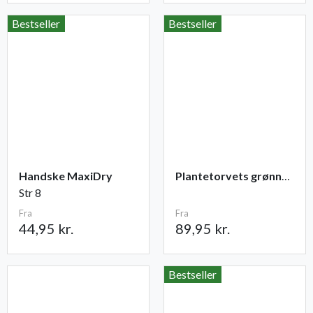
Bestseller
Bestseller
Handske MaxiDry
Plantetorvets grønne vandingspose 75 liter
Str 8
Fra
Fra
44,95 kr.
89,95 kr.
Bestseller