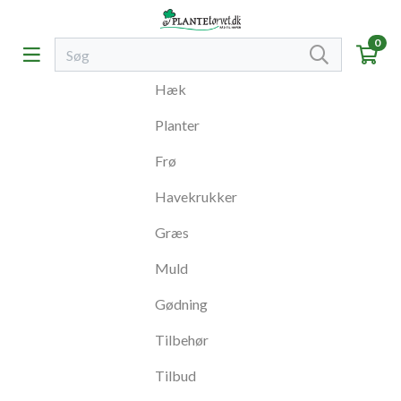
0
Hæk
Planter
Frø
Havekrukker
Græs
Muld
Gødning
Tilbehør
Tilbud