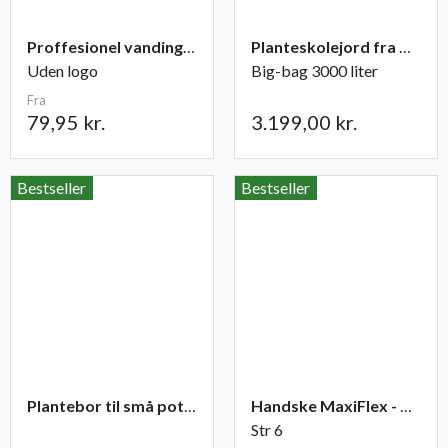
Proffesionel vandingspose 100 liter
Planteskolejord fra Champost
Uden logo
Big-bag 3000 liter
Fra
79,95 kr.
3.199,00 kr.
Bestseller
Bestseller
Plantebor til små potter
Handske MaxiFlex - Ultimate
Str 6