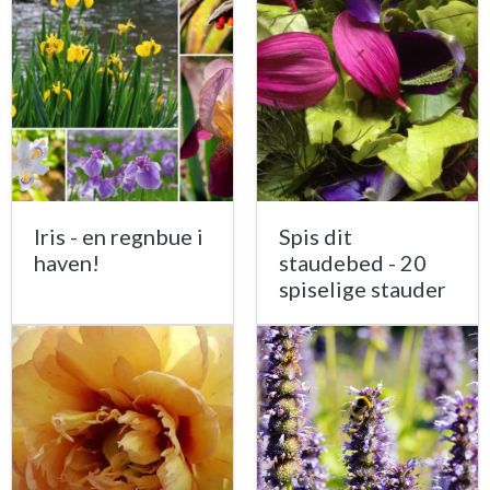
Iris - en regnbue i
Spis dit
haven!
staudebed - 20
spiselige stauder