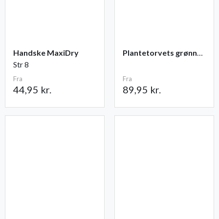
Handske MaxiDry
Plantetorvets grønne vandingspose 75 liter
Str 8
Fra
Fra
44,95 kr.
89,95 kr.