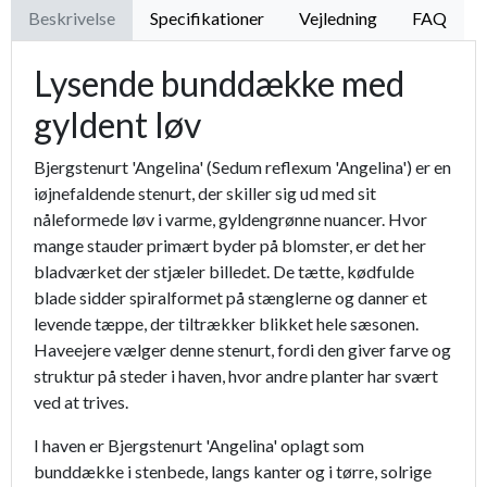
Beskrivelse
Specifikationer
Vejledning
FAQ
Lysende bunddække med
gyldent løv
Bjergstenurt 'Angelina' (Sedum reflexum 'Angelina') er en
iøjnefaldende stenurt, der skiller sig ud med sit
nåleformede løv i varme, gyldengrønne nuancer. Hvor
mange stauder primært byder på blomster, er det her
bladværket der stjæler billedet. De tætte, kødfulde
blade sidder spiralformet på stænglerne og danner et
levende tæppe, der tiltrækker blikket hele sæsonen.
Haveejere vælger denne stenurt, fordi den giver farve og
struktur på steder i haven, hvor andre planter har svært
ved at trives.
I haven er Bjergstenurt 'Angelina' oplagt som
bunddække i stenbede, langs kanter og i tørre, solrige