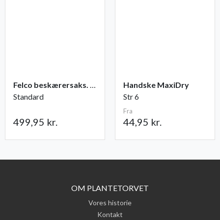
Felco beskærersaks. nr. 2
Handske MaxiDry
Standard
Str 6
Fra
499,95 kr.
44,95 kr.
OM PLANTETORVET
Vores historie
Kontakt