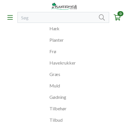
0
Hæk
Planter
Frø
Havekrukker
Græs
Muld
Gødning
Tilbehør
Tilbud