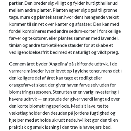
partier. Den breder sig villigt og fylder hurtigt huller ud
mellem andre planter. Planten egner sig også til grønne
tage, mure og plantekasser, hvor dens hængende vækst
kommer til sin ret over kanter og afsatser. Den kan med
fordel kombineres med andre sedum-sorter i forskellige
farver og teksturer, eller plantes sammen med lavendel,
timian og andre tørketålende stauder for at skabe et
vedligeholdelsesfrit bed med et naturligt og vildt præg.
Gennem året byder 'Angelina' på skiftende udtryk. I de
varmere måneder lyser løvet op i gyldne toner, mens det i
den køligere del af året kan tage et rødligt eller
orangefarvet skær, der giver haven farve selv uden for
blomstringssæsonen. Stenurten er en varig investering i
havens udtryk — en staude der giver værdi langt ud over
den korte blomstringsperiode. Med sit lave, tætte
vækstlag holder den desuden på jordens fugtighed og
hjælper med at holde ukrudt nede, hvilket gør den til en
praktisk og smuk løsning i den travle haveejers bed.