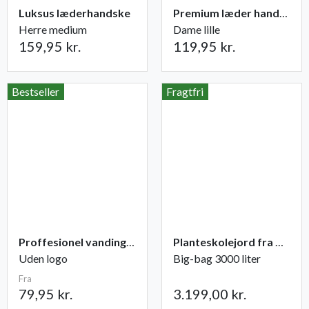
Luksus læderhandske
Premium læder handske Flutter
Herre medium
Dame lille
159,95 kr.
119,95 kr.
Bestseller
Fragtfri
Proffesionel vandingspose 100 liter
Planteskolejord fra Champost
Uden logo
Big-bag 3000 liter
Fra
79,95 kr.
3.199,00 kr.