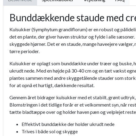
Bunddækkende staude med cr
Kulsukker (Symphytum grandiflorum) er en robust og pålidelig 
det en plante, der giver haven struktur og fylde i alle sæsoner
skyggede hjørner. Det er en staude, mange haveejere vælger, net
tørre perioder.
Kulsukker er oplagt som bunddække under træer og buske, hvor
ukrudt nede. Med en højde på 30-40 cm og en tæt vækst egner 
plantes sammen med andre skyggetålende stauder som storkenæ
for at opnå et hurtigt, dækkende resultat.
Gennem året bidrager kulsukker med et stabilt, grønt udtryk, d
Blomstringen i det tidlige forår er et velkomment syn, når re
tætte bladtæppe over og holder haven pæn og velplejet resten
Effektivt bunddække der holder ukrudt nede
Trives i både sol og skygge