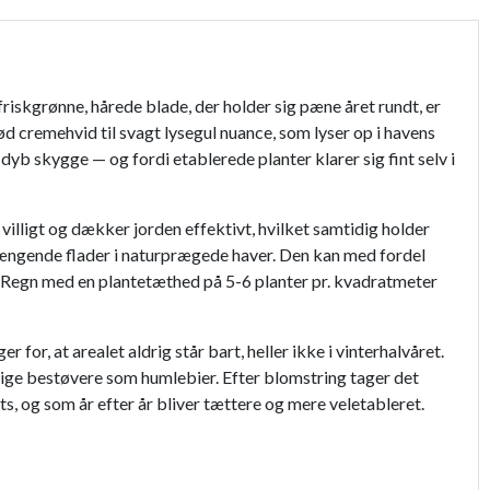
riskgrønne, hårede blade, der holder sig pæne året rundt, er
lød cremehvid til svagt lysegul nuance, som lyser op i havens
 dyb skygge — og fordi etablerede planter klarer sig fint selv i
illigt og dækker jorden effektivt, hvilket samtidig holder
nhængende flader i naturprægede haver. Den kan med fordel
 Regn med en plantetæthed på 5-6 planter pr. kvadratmeter
r, at arealet aldrig står bart, heller ikke i vinterhalvåret.
dlige bestøvere som humlebier. Efter blomstring tager det
, og som år efter år bliver tættere og mere veletableret.