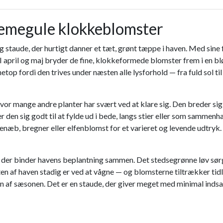
emegule klokkeblomster
staude, der hurtigt danner et tæt, grønt tæppe i haven. Med sine f
. I april og maj bryder de fine, klokkeformede blomster frem i en b
op fordi den trives under næsten alle lysforhold — fra fuld sol til
 mange andre planter har svært ved at klare sig. Den breder sig v
den sig godt til at fylde ud i bede, langs stier eller som samme
b, bregner eller elfenblomst for et varieret og levende udtryk.
er binder havens beplantning sammen. Det stedsegrønne løv sørger fo
sten af haven stadig er ved at vågne — og blomsterne tiltrækker ti
 af sæsonen. Det er en staude, der giver meget med minimal indsats