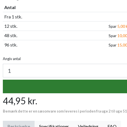
Antal
Fra 1 stk.
12 stk.
Spar
5,00 k
48 stk.
Spar
10,00
96 stk.
Spar
15,00
Angiv antal
44,95 kr.
Bemærk dette er en sæsonvare som leveres i perioden fra uge 2 til uge 51
Beskrivelse
Specifikationer
Vejledning
FAQ