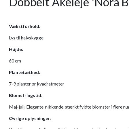
Dobbelt Akeleje 'Nora B
Vækstforhold:
Lys til halvskygge
Højde:
60 cm
Plantetæthed:
7-9 planter pr kvadratmeter
Blomstringstid:
Maj-juli. Elegante, nikkende, stærkt fyldte blomster i flere nua
Øvrige oplysninger: