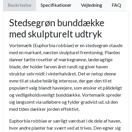
Beskrivelse
Specifikationer
Vejledning
FAQ
Stedsegrøn bunddække
med skulpturelt udtryk
Vortemælk (Euphorbia robbiae) er en stedsegrøn staude
med en markant, næsten skulpturel fremtoning. Planten
danner tætte rosetter af mørkegrønne, læderagtige
blade, der holder farven året rundt og giver haven
struktur selv midt i vinterhalvåret. Det er netop denne
evne til at skabe helårlig interesse, der gør den til et
populært valg blandt haveejere, som ønsker et pålideligt
og vedligeholdsvenligt bunddække. Vortemælk spreder
sig langsomt via udløbere og fylder gradvist ud, så den
med tiden dækker jorden effektivt.
Euphorbia robbiae er særligt værdsat i de dele af haven,
hvor andre planter har svært ved at trives. Den egner sig