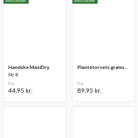
Handske MaxiDry
Plantetorvets grønne vandingspose 75 liter
Str 8
Fra
Fra
44,95 kr.
89,95 kr.