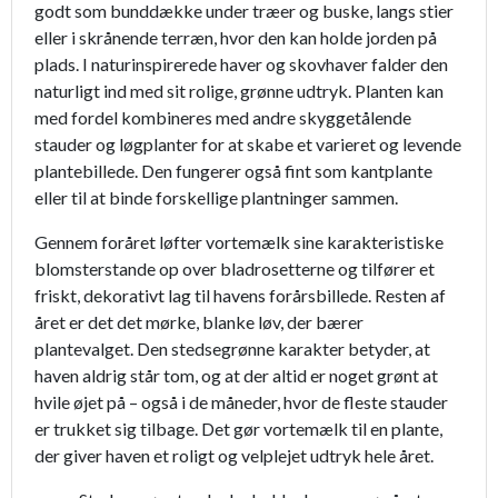
godt som bunddække under træer og buske, langs stier
eller i skrånende terræn, hvor den kan holde jorden på
plads. I naturinspirerede haver og skovhaver falder den
naturligt ind med sit rolige, grønne udtryk. Planten kan
med fordel kombineres med andre skyggetålende
stauder og løgplanter for at skabe et varieret og levende
plantebillede. Den fungerer også fint som kantplante
eller til at binde forskellige plantninger sammen.
Gennem foråret løfter vortemælk sine karakteristiske
blomsterstande op over bladrosetterne og tilfører et
friskt, dekorativt lag til havens forårsbillede. Resten af
året er det det mørke, blanke løv, der bærer
plantevalget. Den stedsegrønne karakter betyder, at
haven aldrig står tom, og at der altid er noget grønt at
hvile øjet på – også i de måneder, hvor de fleste stauder
er trukket sig tilbage. Det gør vortemælk til en plante,
der giver haven et roligt og velplejet udtryk hele året.