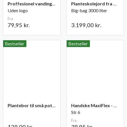
Proffesionel vandingspose 100 liter
Planteskolejord fra Champost
Uden logo
Big-bag 3000 liter
Fra
79,95 kr.
3.199,00 kr.
Bestseller
Bestseller
Plantebor til små potter
Handske MaxiFlex - Ultimate
Str 6
Fra
129,00 kr.
39,95 kr.