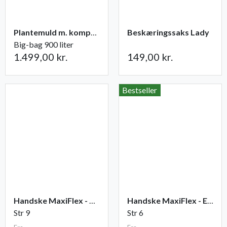
Plantemuld m. kompost fra Champost
Beskæringssaks Lady
Big-bag 900 liter
1.499,00 kr.
149,00 kr.
Bestseller
Handske MaxiFlex - Ultimate
Handske MaxiFlex - Endurance
Str 9
Str 6