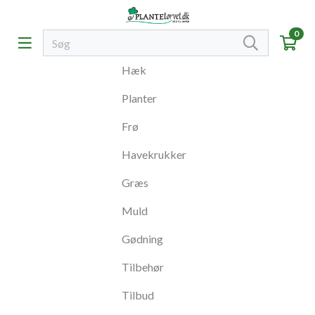
0
Hæk
Planter
Frø
Havekrukker
Græs
Muld
Gødning
Tilbehør
Tilbud