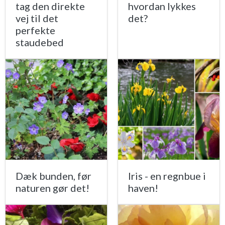
tag den direkte
hvordan lykkes
vej til det
det?
perfekte
staudebed
Dæk bunden, før
Iris - en regnbue i
naturen gør det!
haven!