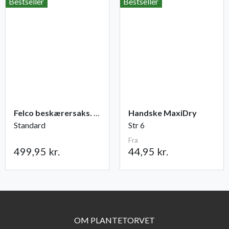
Bestseller
Bestseller
Felco beskærersaks. nr. 2
Handske MaxiDry
Standard
Str 6
Fra
499,95 kr.
44,95 kr.
OM PLANTETORVET