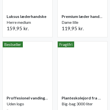
Luksus læderhandske
Premium læder handske Flutter
Herre medium
Dame lille
159,95 kr.
119,95 kr.
Bestseller
Fragtfri
Proffesionel vandingspose 100 liter
Planteskolejord fra Champost
Uden logo
Big-bag 3000 liter