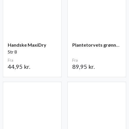
Handske MaxiDry
Plantetorvets grønne vandingspose 75 liter
Str 8
Fra
Fra
44,95 kr.
89,95 kr.