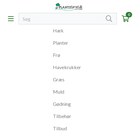
0
Hæk
Planter
Frø
Havekrukker
Græs
Muld
Gødning
Tilbehør
Tilbud