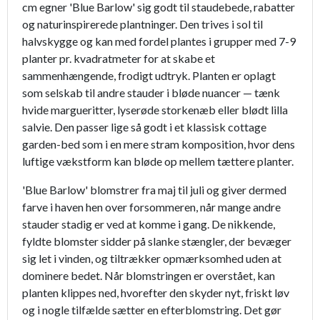
cm egner 'Blue Barlow' sig godt til staudebede, rabatter
og naturinspirerede plantninger. Den trives i sol til
halvskygge og kan med fordel plantes i grupper med 7-9
planter pr. kvadratmeter for at skabe et
sammenhængende, frodigt udtryk. Planten er oplagt
som selskab til andre stauder i bløde nuancer — tænk
hvide margueritter, lyserøde storkenæb eller blødt lilla
salvie. Den passer lige så godt i et klassisk cottage
garden-bed som i en mere stram komposition, hvor dens
luftige vækstform kan bløde op mellem tættere planter.
'Blue Barlow' blomstrer fra maj til juli og giver dermed
farve i haven hen over forsommeren, når mange andre
stauder stadig er ved at komme i gang. De nikkende,
fyldte blomster sidder på slanke stængler, der bevæger
sig let i vinden, og tiltrækker opmærksomhed uden at
dominere bedet. Når blomstringen er overstået, kan
planten klippes ned, hvorefter den skyder nyt, friskt løv
og i nogle tilfælde sætter en efterblomstring. Det gør