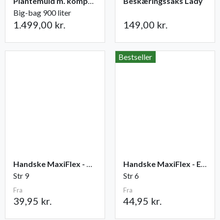
Plantemuld m. kompost fra Champost
Beskæringssaks Lady
Big-bag 900 liter
1.499,00 kr.
149,00 kr.
Bestseller
Handske MaxiFlex - Ultimate
Handske MaxiFlex - Endurance
Str 9
Str 6
Fra
Fra
39,95 kr.
44,95 kr.