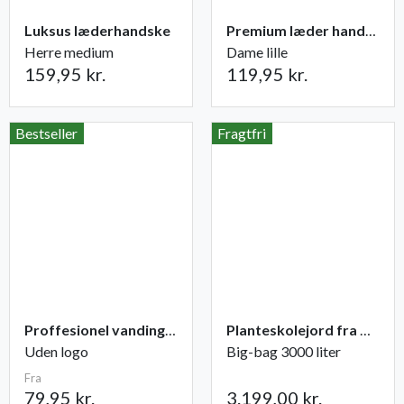
Luksus læderhandske
Premium læder handske Flutter
Herre medium
Dame lille
159,95 kr.
119,95 kr.
Bestseller
Fragtfri
Proffesionel vandingspose 100 liter
Planteskolejord fra Champost
Uden logo
Big-bag 3000 liter
Fra
79,95 kr.
3.199,00 kr.