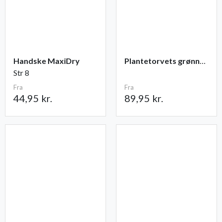
Handske MaxiDry
Plantetorvets grønne vandingspose 75 liter
Str 8
Fra
Fra
44,95 kr.
89,95 kr.