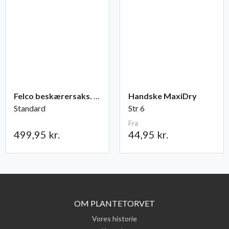
Felco beskærersaks. nr. 2
Handske MaxiDry
Standard
Str 6
Fra
499,95 kr.
44,95 kr.
OM PLANTETORVET
Vores historie