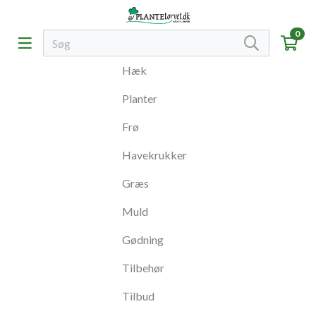
0
Hæk
Planter
Frø
Havekrukker
Græs
Muld
Gødning
Tilbehør
Tilbud