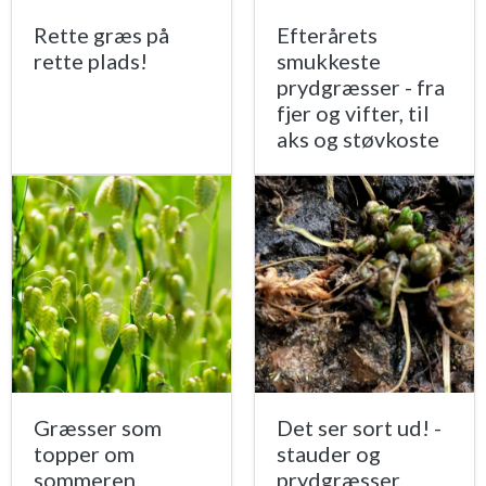
Rette græs på
Efterårets
rette plads!
smukkeste
prydgræsser - fra
fjer og vifter, til
aks og støvkoste
Græsser som
Det ser sort ud! -
topper om
stauder og
sommeren
prydgræsser