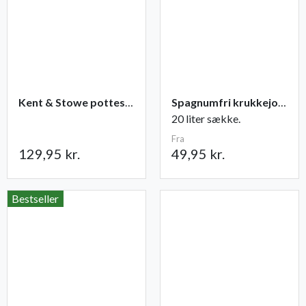
Kent & Stowe potteskovl
Spagnumfri krukkejord fra Champost
20 liter sække.
Fra
129,95 kr.
49,95 kr.
Bestseller