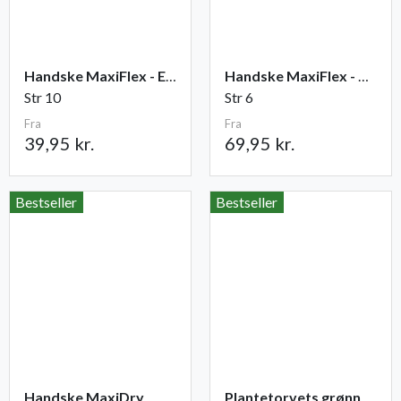
Handske MaxiFlex - Elite
Handske MaxiFlex - Cut
Str 10
Str 6
Fra
Fra
39,95 kr.
69,95 kr.
Bestseller
Bestseller
Handske MaxiDry
Plantetorvets grønne vandingspose 75 liter