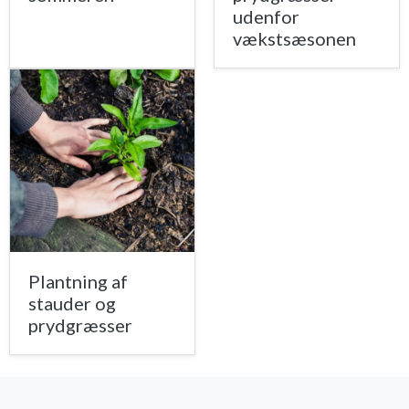
udenfor
vækstsæsonen
Plantning af
stauder og
prydgræsser