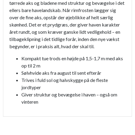
tørrede aks og bladene med struktur og bevægelse i det
ellers bare havelandskab. Når rimfrosten lægger sig
over de fine aks, opstår der øjeblikke af helt særlig
skønhed. Det er et prydgræs, der giver haven karakter
året rundt, og som kræver ganske lidt vedligehold – en
tilbageklipning i det tidlige forår, inden den nye vækst
begynder, er i praksis alt, hvad der skal til.
Kompakt tue trods en højde på 1,5-1,7 m med aks
op til 2 m
Sølvhvide aks fra august til sent efterår
Trives i fuld sol og halvskygge på de fleste
jordtyper
Giver struktur og bevægelse i haven – også om
vinteren