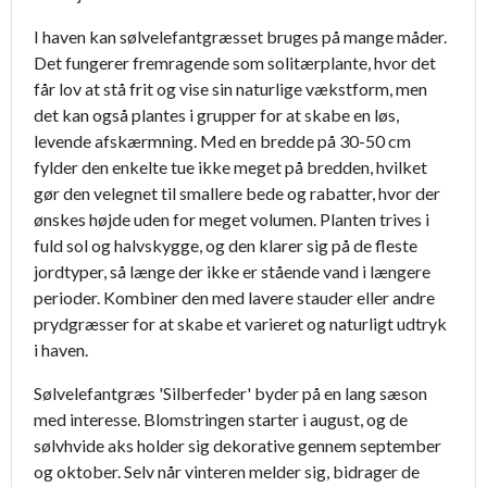
I haven kan sølvelefantgræsset bruges på mange måder.
Det fungerer fremragende som solitærplante, hvor det
får lov at stå frit og vise sin naturlige vækstform, men
det kan også plantes i grupper for at skabe en løs,
levende afskærmning. Med en bredde på 30-50 cm
fylder den enkelte tue ikke meget på bredden, hvilket
gør den velegnet til smallere bede og rabatter, hvor der
ønskes højde uden for meget volumen. Planten trives i
fuld sol og halvskygge, og den klarer sig på de fleste
jordtyper, så længe der ikke er stående vand i længere
perioder. Kombiner den med lavere stauder eller andre
prydgræsser for at skabe et varieret og naturligt udtryk
i haven.
Sølvelefantgræs 'Silberfeder' byder på en lang sæson
med interesse. Blomstringen starter i august, og de
sølvhvide aks holder sig dekorative gennem september
og oktober. Selv når vinteren melder sig, bidrager de