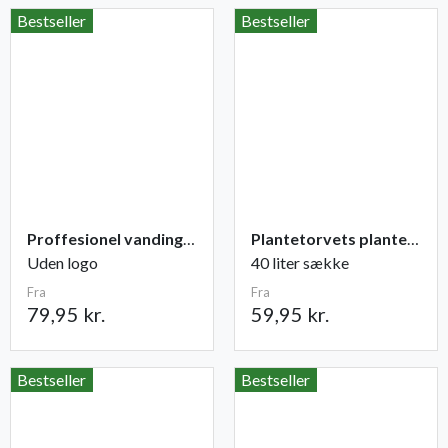
Bestseller
Bestseller
Proffesionel vandingspose 100 liter
Plantetorvets plantejord
Uden logo
40 liter sække
Fra
Fra
79,95 kr.
59,95 kr.
Bestseller
Bestseller