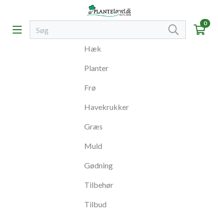
0
Hæk
Planter
Frø
Havekrukker
Græs
Muld
Gødning
Tilbehør
Tilbud