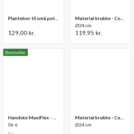
Plantebor til små potter
Material krukke - Corten
Ø24 cm
129,00 kr.
119,95 kr.
Bestseller
Handske MaxiFlex - Ultimate
Material krukke - Cement
Str 6
Ø24 cm
Fra