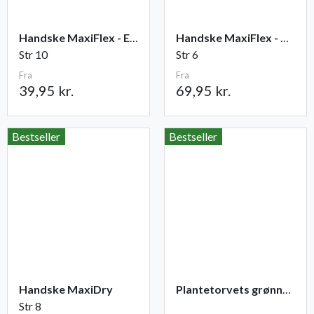
Handske MaxiFlex - Elite
Handske MaxiFlex - Cut
Str 10
Str 6
Fra
Fra
39,95 kr.
69,95 kr.
Bestseller
Bestseller
Handske MaxiDry
Plantetorvets grønne vandingspose 75 liter
Str 8