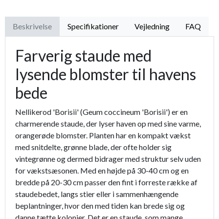
Beskrivelse
Specifikationer
Vejledning
FAQ
Farverig staude med
lysende blomster til havens
bede
Nellikerod 'Borisii' (Geum coccineum 'Borisii') er en
charmerende staude, der lyser haven op med sine varme,
orangerøde blomster. Planten har en kompakt vækst
med snitdelte, grønne blade, der ofte holder sig
vintegrønne og dermed bidrager med struktur selv uden
for vækstsæsonen. Med en højde på 30-40 cm og en
bredde på 20-30 cm passer den fint i forreste række af
staudebedet, langs stier eller i sammenhængende
beplantninger, hvor den med tiden kan brede sig og
danne tætte kolonier. Det er en staude, som mange