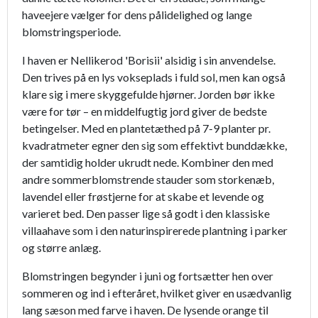
haveejere vælger for dens pålidelighed og lange
blomstringsperiode.
I haven er Nellikerod 'Borisii' alsidig i sin anvendelse.
Den trives på en lys vokseplads i fuld sol, men kan også
klare sig i mere skyggefulde hjørner. Jorden bør ikke
være for tør – en middelfugtig jord giver de bedste
betingelser. Med en plantetæthed på 7-9 planter pr.
kvadratmeter egner den sig som effektivt bunddække,
der samtidig holder ukrudt nede. Kombiner den med
andre sommerblomstrende stauder som storkenæb,
lavendel eller frøstjerne for at skabe et levende og
varieret bed. Den passer lige så godt i den klassiske
villaahave som i den naturinspirerede plantning i parker
og større anlæg.
Blomstringen begynder i juni og fortsætter hen over
sommeren og ind i efteråret, hvilket giver en usædvanlig
lang sæson med farve i haven. De lysende orange til