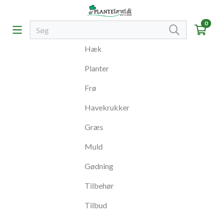
0
Hæk
Planter
Frø
Havekrukker
Græs
Muld
Gødning
Tilbehør
Tilbud