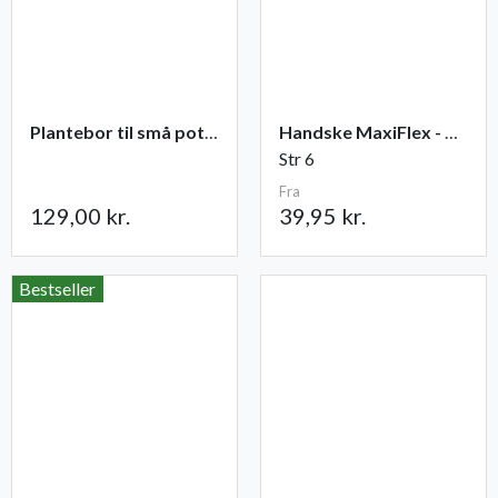
Plantebor til små potter
Handske MaxiFlex - Ultimate
Str 6
Fra
129,00 kr.
39,95 kr.
Bestseller