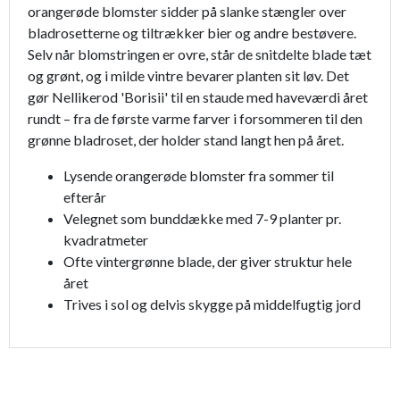
orangerøde blomster sidder på slanke stængler over
bladrosetterne og tiltrækker bier og andre bestøvere.
Selv når blomstringen er ovre, står de snitdelte blade tæt
og grønt, og i milde vintre bevarer planten sit løv. Det
gør Nellikerod 'Borisii' til en staude med haveværdi året
rundt – fra de første varme farver i forsommeren til den
grønne bladroset, der holder stand langt hen på året.
Lysende orangerøde blomster fra sommer til
efterår
Velegnet som bunddække med 7-9 planter pr.
kvadratmeter
Ofte vintergrønne blade, der giver struktur hele
året
Trives i sol og delvis skygge på middelfugtig jord