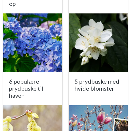
op
6 populære
5 prydbuske med
prydbuske til
hvide blomster
haven