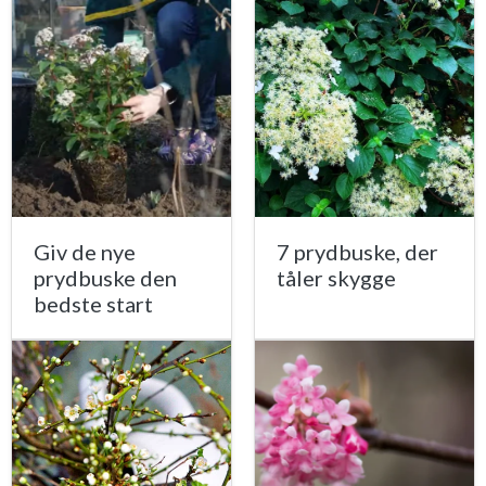
Giv de nye
7 prydbuske, der
prydbuske den
tåler skygge
bedste start