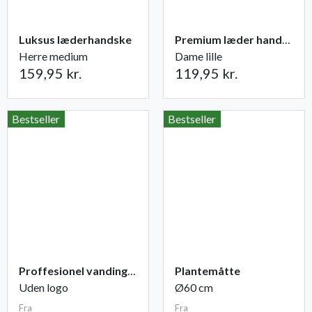
Luksus læderhandske
Premium læder handske Flutter
Herre medium
Dame lille
159,95 kr.
119,95 kr.
Bestseller
Bestseller
Proffesionel vandingspose 100 liter
Plantemåtte
Uden logo
Ø60 cm
Fra
Fra