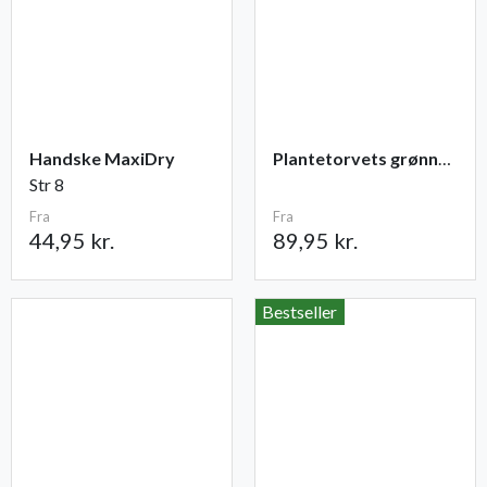
Handske MaxiDry
Plantetorvets grønne vandingspose 75 liter
Str 8
Fra
Fra
44,95 kr.
89,95 kr.
Bestseller