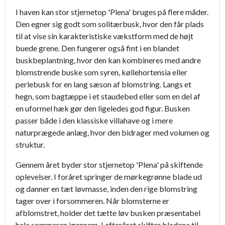
I haven kan stor stjernetop 'Plena' bruges på flere måder.
Den egner sig godt som solitærbusk, hvor den får plads
til at vise sin karakteristiske vækstform med de højt
buede grene. Den fungerer også fint i en blandet
buskbeplantning, hvor den kan kombineres med andre
blomstrende buske som syren, køllehortensia eller
perlebusk for en lang sæson af blomstring. Langs et
hegn, som bagtæppe i et staudebed eller som en del af
en uformel hæk gør den ligeledes god figur. Busken
passer både i den klassiske villahave og i mere
naturprægede anlæg, hvor den bidrager med volumen og
struktur.
Gennem året byder stor stjernetop 'Plena' på skiftende
oplevelser. I foråret springer de mørkegrønne blade ud
og danner en tæt løvmasse, inden den rige blomstring
tager over i forsommeren. Når blomsterne er
afblomstret, holder det tætte løv busken præsentabel
hele sommeren igennem. I efteråret skifter bladene til