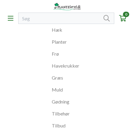
0
Hæk
Planter
Frø
Havekrukker
Græs
Muld
Gødning
Tilbehør
Tilbud