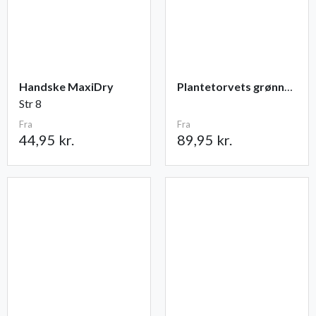
Handske MaxiDry
Plantetorvets grønne vandingspose 75 liter
Str 8
Fra
Fra
44,95 kr.
89,95 kr.