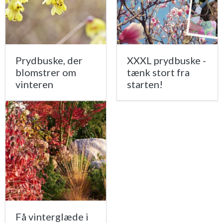
Prydbuske, der
XXXL prydbuske -
blomstrer om
tænk stort fra
vinteren
starten!
Få vinterglæde i