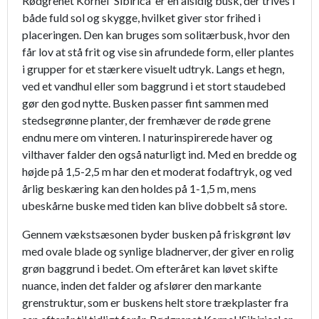
Rødgrenet Kornel 'Sibirica' er en alsidig busk, der trives i
både fuld sol og skygge, hvilket giver stor frihed i
placeringen. Den kan bruges som solitærbusk, hvor den
får lov at stå frit og vise sin afrundede form, eller plantes
i grupper for et stærkere visuelt udtryk. Langs et hegn,
ved et vandhul eller som baggrund i et stort staudebed
gør den god nytte. Busken passer fint sammen med
stedsegrønne planter, der fremhæver de røde grene
endnu mere om vinteren. I naturinspirerede haver og
vilthaver falder den også naturligt ind. Med en bredde og
højde på 1,5-2,5 m har den et moderat fodaftryk, og ved
årlig beskæring kan den holdes på 1-1,5 m, mens
ubeskårne buske med tiden kan blive dobbelt så store.
Gennem vækstsæsonen byder busken på friskgrønt løv
med ovale blade og synlige bladnerver, der giver en rolig
grøn baggrund i bedet. Om efteråret kan løvet skifte
nuance, inden det falder og afslører den markante
grenstruktur, som er buskens helt store trækplaster fra