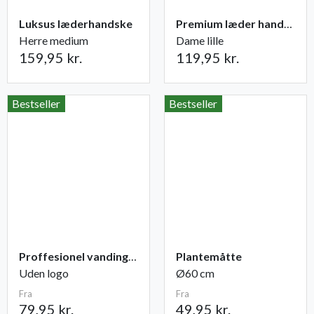
Luksus læderhandske
Premium læder handske Flutter
Herre medium
Dame lille
159,95 kr.
119,95 kr.
Bestseller
Bestseller
Proffesionel vandingspose 100 liter
Plantemåtte
Uden logo
Ø60 cm
Fra
Fra
79,95 kr.
49,95 kr.