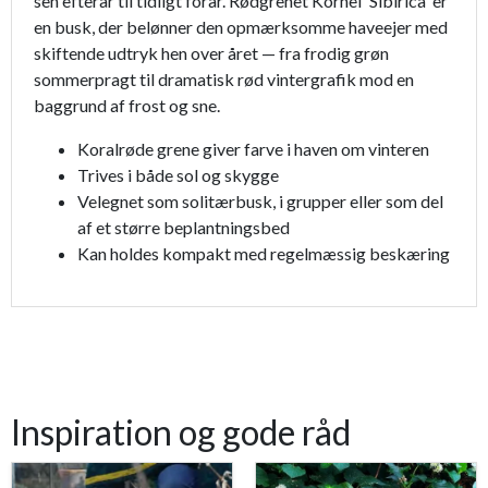
sen efterår til tidligt forår. Rødgrenet Kornel 'Sibirica' er
en busk, der belønner den opmærksomme haveejer med
skiftende udtryk hen over året — fra frodig grøn
sommerpragt til dramatisk rød vintergrafik mod en
baggrund af frost og sne.
Koralrøde grene giver farve i haven om vinteren
Trives i både sol og skygge
Velegnet som solitærbusk, i grupper eller som del
af et større beplantningsbed
Kan holdes kompakt med regelmæssig beskæring
Inspiration og gode råd