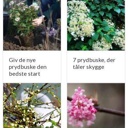
Giv de nye
7 prydbuske, der
prydbuske den
tåler skygge
bedste start