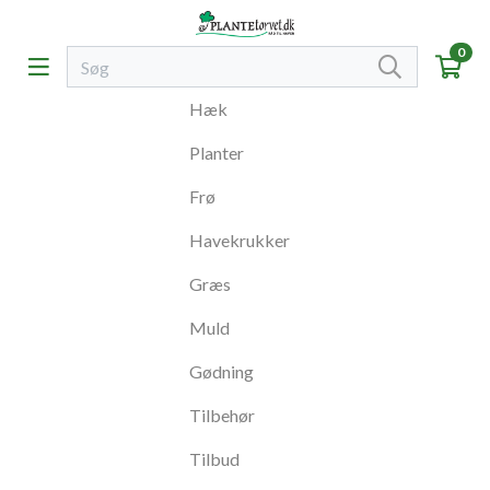
0
Hæk
Planter
Frø
Havekrukker
Græs
Muld
Gødning
Tilbehør
Tilbud