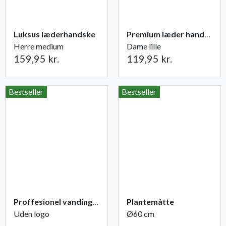
Luksus læderhandske
Premium læder handske Flutter
Herre medium
Dame lille
159,95 kr.
119,95 kr.
Bestseller
Bestseller
Proffesionel vandingspose 100 liter
Plantemåtte
Uden logo
Ø60 cm