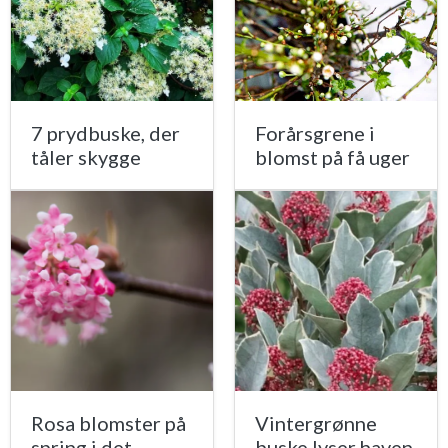
7 prydbuske, der
Forårsgrene i
tåler skygge
blomst på få uger
Rosa blomster på
Vintergrønne
spring i det
buske lyser haven