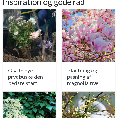
Inspiration og gode råd
Giv de nye
Plantning og
prydbuske den
pasning af
bedste start
magnolia træ