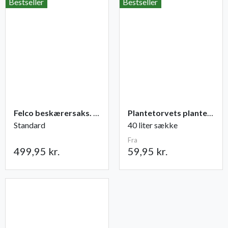
Bestseller
Bestseller
Felco beskærersaks. nr. 2
Plantetorvets plantejord
Standard
40 liter sække
Fra
499,95 kr.
59,95 kr.