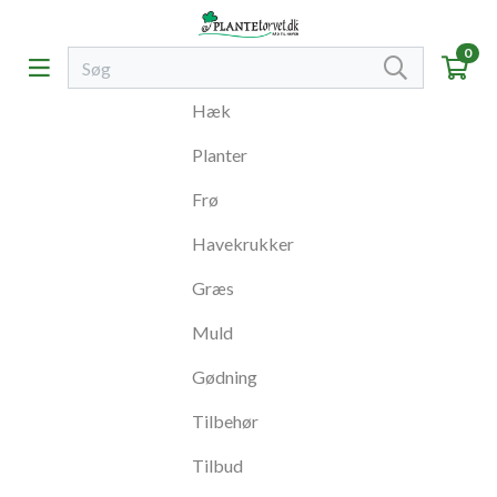
0
Hæk
Planter
Frø
Havekrukker
Græs
Muld
Gødning
Tilbehør
Tilbud