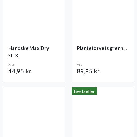
Handske MaxiDry
Plantetorvets grønne vandingspose 75 liter
Str 8
Fra
Fra
44,95 kr.
89,95 kr.
Bestseller