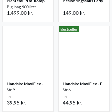
Plantemuld m. kompost fra Champost
Beskæringssaks Lady
Big-bag 900 liter
1.499,00 kr.
149,00 kr.
Bestseller
Handske MaxiFlex - Ultimate
Handske MaxiFlex - Endurance
Str 9
Str 6
Fra
Fra
39,95 kr.
44,95 kr.