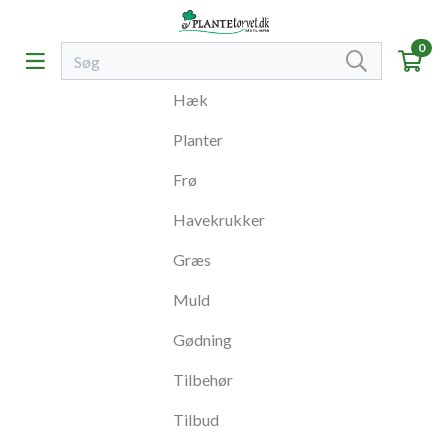
0
Hæk
Planter
Frø
Havekrukker
Græs
Muld
Gødning
Tilbehør
Tilbud