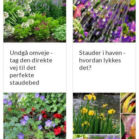
Undgå omveje -
Stauder i haven -
tag den direkte
hvordan lykkes
vej til det
det?
perfekte
staudebed