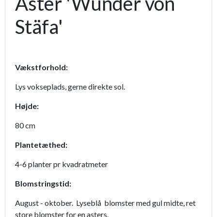
Aster 'Wunder von
Stäfa'
Vækstforhold:
Lys vokseplads, gerne direkte sol.
Højde:
80 cm
Plantetæthed:
4-6 planter pr kvadratmeter
Blomstringstid:
August - oktober. Lyseblå blomster med gul midte, ret
store blomster for en asters.