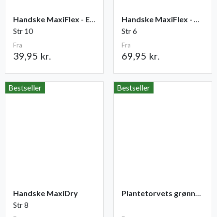
Handske MaxiFlex - Elite
Handske MaxiFlex - Cut
Str 10
Str 6
Fra
Fra
39,95 kr.
69,95 kr.
Bestseller
Bestseller
Handske MaxiDry
Plantetorvets grønne vandingspose 75 liter
Str 8