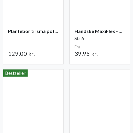
Plantebor til små potter
Handske MaxiFlex - Ultimate
Str 6
Fra
129,00 kr.
39,95 kr.
Bestseller