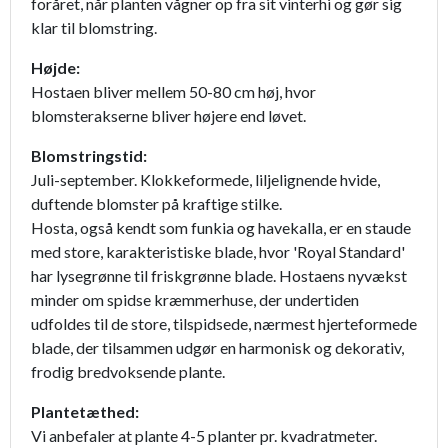
foråret, når planten vågner op fra sit vinterhi og gør sig
klar til blomstring.
Højde:
Hostaen bliver mellem 50-80 cm høj, hvor
blomsterakserne bliver højere end løvet.
Blomstringstid:
Juli-september. Klokkeformede, liljelignende hvide,
duftende blomster på kraftige stilke.
Hosta, også kendt som funkia og havekalla, er en staude
med store, karakteristiske blade, hvor 'Royal Standard'
har lysegrønne til friskgrønne blade. Hostaens nyvækst
minder om spidse kræmmerhuse, der undertiden
udfoldes til de store, tilspidsede, nærmest hjerteformede
blade, der tilsammen udgør en harmonisk og dekorativ,
frodig bredvoksende plante.
Plantetæthed:
Vi anbefaler at plante 4-5 planter pr. kvadratmeter.