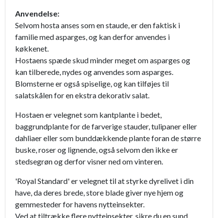
Anvendelse:
Selvom hosta anses som en staude, er den faktisk i
familie med asparges, og kan derfor anvendes i
køkkenet.
Hostaens spæde skud minder meget om asparges og
kan tilberede, nydes og anvendes som asparges.
Blomsterne er også spiselige, og kan tilføjes til
salatskålen for en ekstra dekorativ salat.
Hostaen er velegnet som kantplante i bedet,
baggrundplante for de farverige stauder, tulipaner eller
dahliaer eller som bunddækkende plante foran de større
buske, roser og lignende, også selvom den ikke er
stedsegrøn og derfor visner ned om vinteren.
'Royal Standard' er velegnet til at styrke dyrelivet i din
have, da deres brede, store blade giver nye hjem og
gemmesteder for havens nytteinsekter.
Ved at tiltrække flere nytteinsekter, sikre du en sund,