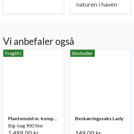
naturen i haven
Vi anbefaler også
Fragtfri
Bestseller
Plantemuld m. kompost fra Champost
Beskæringssaks Lady
Big-bag 900 liter
1.499,00 kr.
149,00 kr.