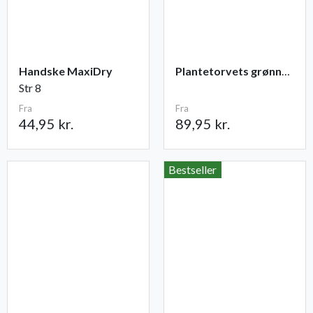
Handske MaxiDry
Plantetorvets grønne vandingspose 75 liter
Str 8
Fra
Fra
44,95 kr.
89,95 kr.
Bestseller