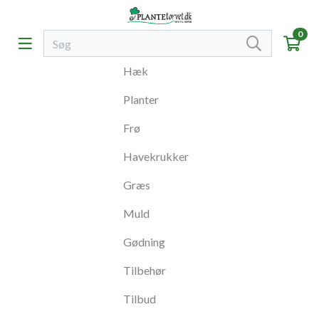
0
Hæk
Planter
Frø
Havekrukker
Græs
Muld
Gødning
Tilbehør
Tilbud