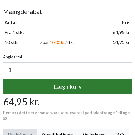
Mængderabat
Antal
Pris
Fra 1 stk.
64,95 kr.
10 stk.
54,95 kr.
Spar
10,00 kr.
/stk.
Angiv antal
Læg i kurv
64,95 kr.
Bemærk dette er en sæsonvare som leveres i perioden fra uge 1 til uge
52
Beskrivelse
Specifikationer
Vejledning
FAQ