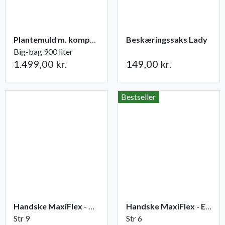
Plantemuld m. kompost fra Champost
Beskæringssaks Lady
Big-bag 900 liter
1.499,00 kr.
149,00 kr.
Bestseller
Handske MaxiFlex - Ultimate
Handske MaxiFlex - Endurance
Str 9
Str 6