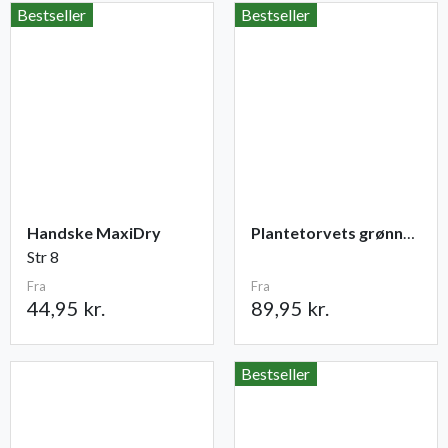
Bestseller
Bestseller
Handske MaxiDry
Plantetorvets grønne vandingspose 75 liter
Str 8
Fra
Fra
44,95 kr.
89,95 kr.
Bestseller