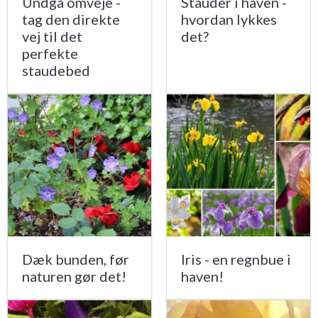
Undgå omveje -
Stauder i haven -
tag den direkte
hvordan lykkes
vej til det
det?
perfekte
staudebed
Dæk bunden, før
Iris - en regnbue i
naturen gør det!
haven!