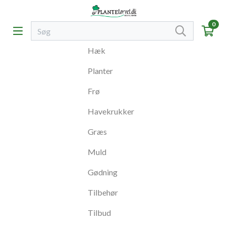
0
Hæk
Planter
Frø
Havekrukker
Græs
Muld
Gødning
Tilbehør
Tilbud