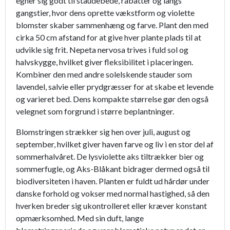
egner sig godt til staudebede, rabatter og langs
gangstier, hvor dens oprette vækstform og violette
blomster skaber sammenhæng og farve. Plant den med
cirka 50 cm afstand for at give hver plante plads til at
udvikle sig frit. Nepeta nervosa trives i fuld sol og
halvskygge, hvilket giver fleksibilitet i placeringen.
Kombiner den med andre solelskende stauder som
lavendel, salvie eller prydgræsser for at skabe et levende
og varieret bed. Dens kompakte størrelse gør den også
velegnet som forgrund i større beplantninger.
Blomstringen strækker sig hen over juli, august og
september, hvilket giver haven farve og liv i en stor del af
sommerhalvåret. De lysviolette aks tiltrækker bier og
sommerfugle, og Aks-Blåkant bidrager dermed også til
biodiversiteten i haven. Planten er fuldt ud hårdør under
danske forhold og vokser med normal hastighed, så den
hverken breder sig ukontrolleret eller kræver konstant
opmærksomhed. Med sin duft, lange