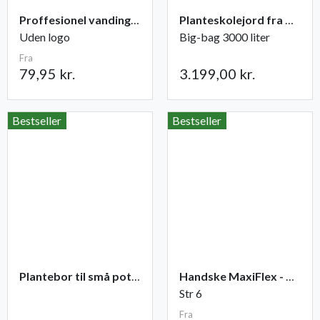
Proffesionel vandingspose 100 liter
Planteskolejord fra Champost
Uden logo
Big-bag 3000 liter
Fra
79,95 kr.
3.199,00 kr.
Bestseller
Bestseller
Plantebor til små potter
Handske MaxiFlex - Ultimate
Str 6
Fra