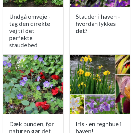
Undgå omveje -
Stauder i haven -
tag den direkte
hvordan lykkes
vej til det
det?
perfekte
staudebed
Dæk bunden, før
Iris - en regnbue i
naturen gør det!
haven!