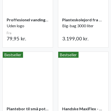
Proffesionel vandingspose 100 liter
Planteskolejord fra Champost
Uden logo
Big-bag 3000 liter
Fra
79,95 kr.
3.199,00 kr.
Bestseller
Bestseller
Plantebor til små potter
Handske MaxiFlex - Ultimate