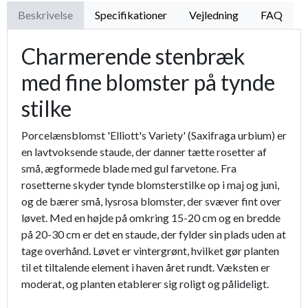
Beskrivelse
Specifikationer
Vejledning
FAQ
Charmerende stenbræk
med fine blomster på tynde
stilke
Porcelænsblomst 'Elliott's Variety' (Saxifraga urbium) er
en lavtvoksende staude, der danner tætte rosetter af
små, ægformede blade med gul farvetone. Fra
rosetterne skyder tynde blomsterstilke op i maj og juni,
og de bærer små, lysrosa blomster, der svæver fint over
løvet. Med en højde på omkring 15-20 cm og en bredde
på 20-30 cm er det en staude, der fylder sin plads uden at
tage overhånd. Løvet er vintergrønt, hvilket gør planten
til et tiltalende element i haven året rundt. Væksten er
moderat, og planten etablerer sig roligt og pålideligt.