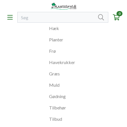
0
Hæk
Planter
Frø
Havekrukker
Græs
Muld
Gødning
Tilbehør
Tilbud