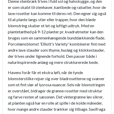
Denne stenbræk trives i fuld sol og halvskygge, og den
er som skabt til stenhaver, kantbede og rabatter, hvor de
lave rosetter kan komme til deres ret. Den egner sig også
til at plante langs stier eller trapper, hvor den bløde
blomstring skaber et let og luftigt udtryk. Med en
plantetæthed på 9-12 planter pr. kvadratmeter kan den
bruges som en sammenhængende bunddækkende flade.
Porcelænsblomst 'Elliott's Variety' kombinerer fint med
andre lave stauder som thyme, husløg og klokkestauder,
der trives under lignende forhold. Den passer både i
naturinspirerede anlæg og mere strukturerede bede.
Havens forår får et ekstra løft, når de tynde
blomsterstilke rejser sig over bladrosetterne og svæver
som et fint slør af lysrosa nuancer. Selv når blomstringen
er overstået, bidrager de grønne rosetter med struktur
og farve resten af sæsonen. Det vintergrønne løv sikrer,
at planten også har en rolle at spille i de kolde måneder,
hvor mange andre stauder trækker sig tilbage. Saxifraga