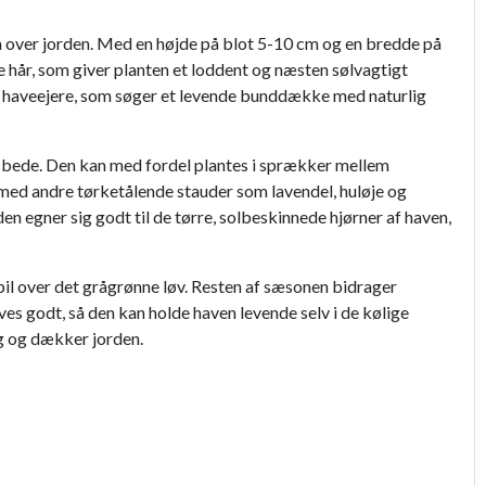
 over jorden. Med en højde på blot 5-10 cm og en bredde på
 hår, som giver planten et loddent og næsten sølvagtigt
 til haveejere, som søger et levende bunddække med naturlig
ede bede. Den kan med fordel plantes i sprækker mellem
 med andre tørketålende stauder som lavendel, huløje og
en egner sig godt til de tørre, solbeskinnede hjørner af haven,
il over det grågrønne løv. Resten af sæsonen bidrager
ves godt, så den kan holde haven levende selv i de kølige
g og dækker jorden.