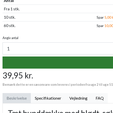
Antal
Fra 1 stk.
10 stk.
Spar
5,00 k
60 stk.
Spar
10,00
Angiv antal
39,95 kr.
Bemærk dette er en sæsonvare som leveres i perioden fra uge 2 til uge 51
Beskrivelse
Specifikationer
Vejledning
FAQ