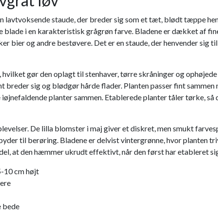
vgråt løv
 lavtvoksende staude, der breder sig som et tæt, blødt tæppe hen
ade i en karakteristisk grågrøn farve. Bladene er dækket af fine
ækker bier og andre bestøvere. Det er en staude, der henvender sig
d, hvilket gør den oplagt til stenhaver, tørre skråninger og ophøj
omt breder sig og blødgør hårde flader. Planten passer fint sammen
 iøjnefaldende planter sammen. Etablerede planter tåler tørke, så d
lser. De lilla blomster i maj giver et diskret, men smukt farvesp
der til berøring. Bladene er delvist vintergrønne, hvor planten tri
, at den hæmmer ukrudt effektivt, når den først har etableret si
5-10 cm højt
vere
e bede