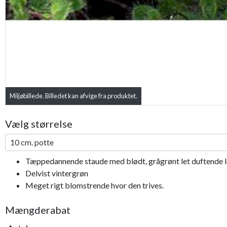
Miljøbillede. Billedet kan afvige fra produktet.
Vælg størrelse
10 cm. potte
Tæppedannende staude med blødt, grågrønt let duftende l
Delvist vintergrøn
Meget rigt blomstrende hvor den trives.
Mængderabat