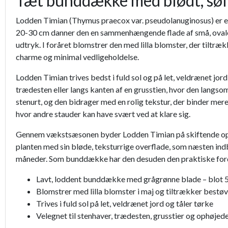
Tæt bunddække med blødt, søl
Lodden Timian (Thymus praecox var. pseudolanuginosus) er en
20-30 cm danner den en sammenhængende flade af små, ovale bl
udtryk. I foråret blomstrer den med lilla blomster, der tiltr
charme og minimal vedligeholdelse.
Lodden Timian trives bedst i fuld sol og på let, veldrænet jor
trædesten eller langs kanten af en grusstien, hvor den langs
stenurt, og den bidrager med en rolig tekstur, der binder mere
hvor andre stauder kan have svært ved at klare sig.
Gennem vækstsæsonen byder Lodden Timian på skiftende opleve
planten med sin bløde, teksturrige overflade, som næsten indby
måneder. Som bunddække har den desuden den praktiske fordel
Lavt, loddent bunddække med grågrønne blade – blot 
Blomstrer med lilla blomster i maj og tiltrækker bestø
Trives i fuld sol på let, veldrænet jord og tåler tørke
Velegnet til stenhaver, trædesten, grusstier og ophøjed