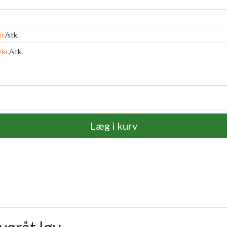
r.
/stk.
 kr.
/stk.
Læg i kurv