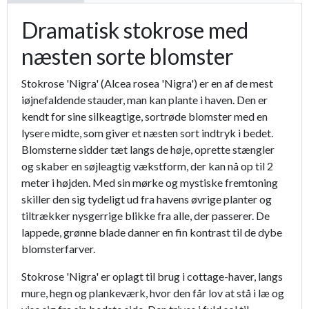
Dramatisk stokrose med
næsten sorte blomster
Stokrose 'Nigra' (Alcea rosea 'Nigra') er en af de mest
iøjnefaldende stauder, man kan plante i haven. Den er
kendt for sine silkeagtige, sortrøde blomster med en
lysere midte, som giver et næsten sort indtryk i bedet.
Blomsterne sidder tæt langs de høje, oprette stængler
og skaber en søjleagtig vækstform, der kan nå op til 2
meter i højden. Med sin mørke og mystiske fremtoning
skiller den sig tydeligt ud fra havens øvrige planter og
tiltrækker nysgerrige blikke fra alle, der passerer. De
lappede, grønne blade danner en fin kontrast til de dybe
blomsterfarver.
Stokrose 'Nigra' er oplagt til brug i cottage-haver, langs
mure, hegn og plankeværk, hvor den får lov at stå i læ og