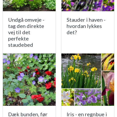
Undgå omveje -
Stauder i haven -
tag den direkte
hvordan lykkes
vej til det
det?
perfekte
staudebed
Dæk bunden, før
Iris - en regnbue i