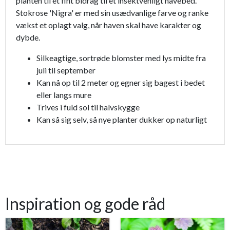
planten til et fint bidrag til et insektvenligt havebed.
Stokrose 'Nigra' er med sin usædvanlige farve og ranke
vækst et oplagt valg, når haven skal have karakter og
dybde.
Silkeagtige, sortrøde blomster med lys midte fra
juli til september
Kan nå op til 2 meter og egner sig bagest i bedet
eller langs mure
Trives i fuld sol til halvskygge
Kan så sig selv, så nye planter dukker op naturligt
Inspiration og gode råd