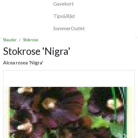
Gavekort
Tips&Råd
SommerOutlet
Stauder
Stokrose
Stokrose 'Nigra'
Alcea rosea 'Nigra'