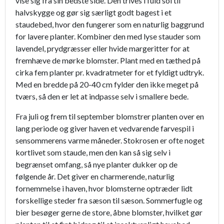
vise sig fra sin bedste side. Den trives i fuld sol til
halvskygge og gør sig særligt godt bagest i et
staudebed, hvor den fungerer som en naturlig baggrund
for lavere planter. Kombiner den med lyse stauder som
lavendel, prydgræsser eller hvide margeritter for at
fremhæve de mørke blomster. Plant med en tæthed på
cirka fem planter pr. kvadratmeter for et fyldigt udtryk.
Med en bredde på 20-40 cm fylder den ikke meget på
tværs, så den er let at indpasse selv i smallere bede.
Fra juli og frem til september blomstrer planten over en
lang periode og giver haven et vedvarende farvespil i
sensommerens varme måneder. Stokrosen er ofte noget
kortlivet som staude, men den kan så sig selv i
begrænset omfang, så nye planter dukker op de
følgende år. Det giver en charmerende, naturlig
fornemmelse i haven, hvor blomsterne optræder lidt
forskellige steder fra sæson til sæson. Sommerfugle og
bier besøger gerne de store, åbne blomster, hvilket gør