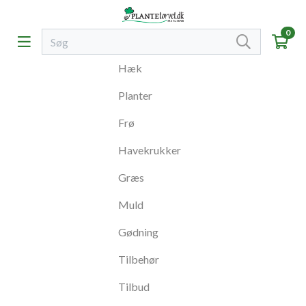
0
Hæk
Planter
Frø
Havekrukker
Græs
Muld
Gødning
Tilbehør
Tilbud