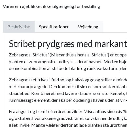
Varen er i øjeblikket ikke tilgængelig for bestilling
Beskrivelse
Specifikationer
Vejledning
Stribet prydgræs med markant
Zebragræs 'Strictus' (Miscanthus sinensis 'Strictus') er et o
planten et zebramønstret udtryk — deraf navnet. Med en højd
denne kombination af stribede blade og rank vækstform, der gø
Zebragræsset trives i fuld sol og halvskygge og stiller almin
mere naturprægede. Den kommer til sin ret som solitærplante,
staudebed. Kombineret med lavere stauder som storkenæb, katt
rummæssigt element, der skaber opdeling i haven uden at virk
Fra august og frem i efteråret udvikler Miscanthus sinensis '
og oktober, hvor aksene gradvist får et sølvskinnende udtryk. 
gået i hvile. Mange vælger derfor at lade planten stå urørt he