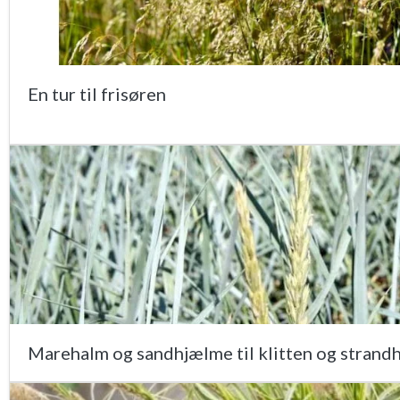
En tur til frisøren
Marehalm og sandhjælme til klitten og strand