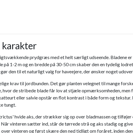
 karakter
psigtsvækkende prydgræs med et helt særligt udseende. Bladene er s
e på 1-2 m og en bredde på 30-50 cm skaber den en tydelig lodret 
r den til et naturligt valg for haveejere, der ønsker noget udover
delige krav til jordbunden. Det gør planten velegnet til mange fors
 hvor de stribede blade får lov at stjæle opmærksomheden, men fu
eurt eller salvie opstår en flot kontrast i både form og tekstur.
e tungt.
Strictus' hvide aks, der strækker sig op over bladmassen og tilføj
Når vinteren sætter ind, står de tørrede strå og aks stadig og give
n over vinteren og først skære den ned tidligt om foråret, inden de