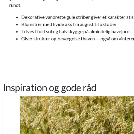
rundt.
Dekorative vandrette gule striber giver et karakterist
Blomstrer med hvide aks fra august til oktober
Trives i fuld sol og halvskygge på almindelig havejord
Giver struktur og bevægelse i haven — også om vintere
Inspiration og gode råd