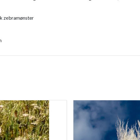
isk zebramønster
n