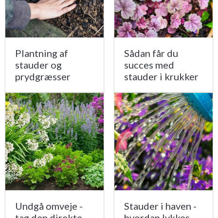
Plantning af
Sådan får du
stauder og
succes med
prydgræsser
stauder i krukker
Undgå omveje -
Stauder i haven -
tag den direkte
hvordan lykkes