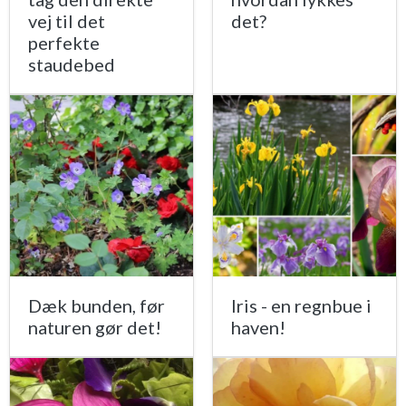
vej til det
det?
perfekte
staudebed
Dæk bunden, før
Iris - en regnbue i
naturen gør det!
haven!