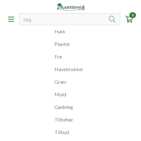
0
Hæk
Planter
Frø
Havekrukker
Græs
Muld
Gødning
Tilbehør
Tilbud