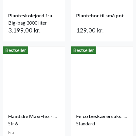
Planteskolejord fra Champost
Plantebor til små potter
Big-bag 3000 liter
3.199,00 kr.
129,00 kr.
Bestseller
Bestseller
Handske MaxiFlex - Ultimate
Felco beskærersaks. nr. 2
Str 6
Standard
Fra