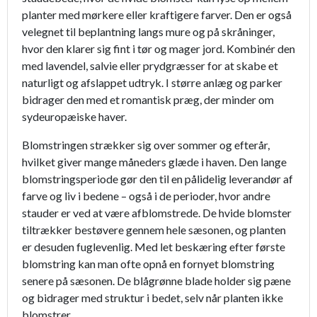
planter med mørkere eller kraftigere farver. Den er også
velegnet til beplantning langs mure og på skråninger,
hvor den klarer sig fint i tør og mager jord. Kombinér den
med lavendel, salvie eller prydgræsser for at skabe et
naturligt og afslappet udtryk. I større anlæg og parker
bidrager den med et romantisk præg, der minder om
sydeuropæiske haver.
Blomstringen strækker sig over sommer og efterår,
hvilket giver mange måneders glæde i haven. Den lange
blomstringsperiode gør den til en pålidelig leverandør af
farve og liv i bedene – også i de perioder, hvor andre
stauder er ved at være afblomstrede. De hvide blomster
tiltrækker bestøvere gennem hele sæsonen, og planten
er desuden fuglevenlig. Med let beskæring efter første
blomstring kan man ofte opnå en fornyet blomstring
senere på sæsonen. De blågrønne blade holder sig pæne
og bidrager med struktur i bedet, selv når planten ikke
blomstrer.