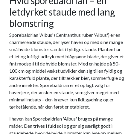
Hvid sporebaldrian – en
letdyrket staude med lang
blomstring
Sporebaldrian 'Albus' (Centranthus ruber 'Albus') er en
charmerende staude, der lyser haven op med sine mange
små hvide blomster samlet i fyldige stande. Planten har
et let og luftigt udtryk med blågrønne blade, der giver et
fint modspil til de hvide blomster. Med en højde på 50-
100 cm og middel vækst udvikler den sig til en fyldig og
karakterfuld plante, der tiltrækker bier, sommerfugle og
andre insekter. Sporebaldrian er et oplagt valg for
haveejere, der ønsker en staude, som giver meget med
minimal indsats – den kræver kun lidt gødning og er
tørketålende, når den først er etableret.
I haven kan Sporebaldrian 'Albus' bruges på mange
måder. Den trives i fuld sol og gør sig særligt godt i
staudebede, hvor de hvide blomster kan lyse op mellem