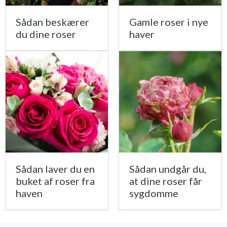
Sådan beskærer
Gamle roser i nye
du dine roser
haver
Sådan laver du en
Sådan undgår du,
buket af roser fra
at dine roser får
haven
sygdomme