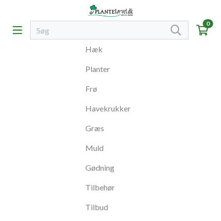
0
Hæk
Planter
Frø
Havekrukker
Græs
Muld
Gødning
Tilbehør
Tilbud