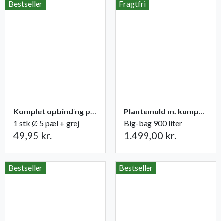
Bestseller
Fragtfri
Komplet opbinding pæl + grej til træer
Plantemuld m. kompost fra Champost
1 stk Ø 5 pæl + grej
Big-bag 900 liter
49,95 kr.
1.499,00 kr.
Bestseller
Bestseller