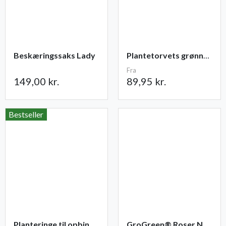
Beskæringssaks Lady
Plantetorvets grønne vandingspose 75 liter
Fra
149,00 kr.
89,95 kr.
Bestseller
Planteringe til opbinding 30 stk
GroGreen® Roser NPK 6-2-8 + 2% Mg