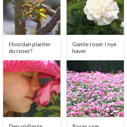
Hvordan planter
Gamle roser i nye
du roser?
haver
Den yndigste
Roser som