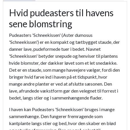
Hvid pudeasters til havens
sene blomstring
Pudeasters 'Schneekissen' (Aster dumosus
'Schneekissen') er en kompakt og tætbygget staude, der
danner lave, pudeformede tuer i bedet. Navnet
'Schneekissen' betyder snepude og henviser til plantens
hvide blomster, der dækker løvet som et let snedække.
Det er en staude, som mange haveejere vælger, fordi den
bringer hvid farve ind i haven på et tidspunkt, hvor
mange andre planter er ved at afslutte sæsonen. Den
lave, afrundede vækstform gør den velegnet til forrest i
bedet, langs stier og i sammenhængende flader.
I haven kan Pudeasters 'Schneekissen' bruges i mange
sammenhænge. Den fungerer fremragende som
kantplante langs stier og bed, hvor den skaber en blød