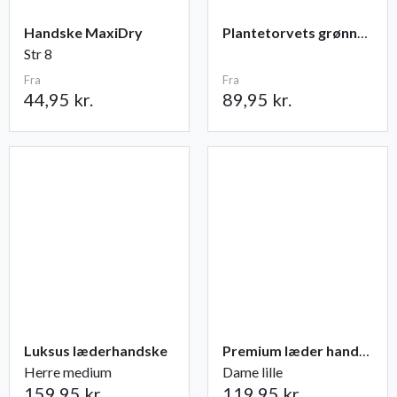
Handske MaxiDry
Plantetorvets grønne vandingspose 75 liter
Str 8
Fra
Fra
44,95 kr.
89,95 kr.
Luksus læderhandske
Premium læder handske Flutter
Herre medium
Dame lille
159,95 kr.
119,95 kr.