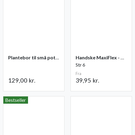
Plantebor til små potter
Handske MaxiFlex - Ultimate
Str 6
Fra
129,00 kr.
39,95 kr.
Bestseller