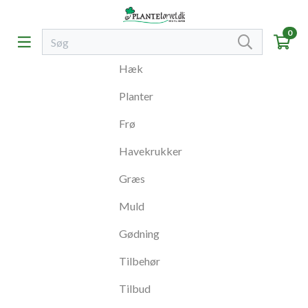
0
Hæk
Planter
Frø
Havekrukker
Græs
Muld
Gødning
Tilbehør
Tilbud