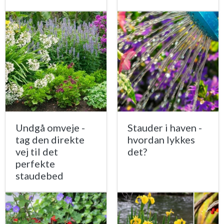
Undgå omveje -
Stauder i haven -
tag den direkte
hvordan lykkes
vej til det
det?
perfekte
staudebed