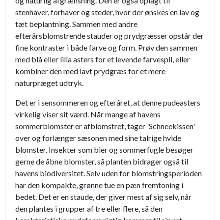
og naturlig afgrænsning. Den er også oplagt til
stenhaver, forhaver og steder, hvor der ønskes en lav og
tæt beplantning. Sammen med andre
efterårsblomstrende stauder og prydgræsser opstår der
fine kontraster i både farve og form. Prøv den sammen
med blå eller lilla asters for et levende farvespil, eller
kombiner den med lavt prydgræs for et mere
naturpræget udtryk.
Det er i sensommeren og efteråret, at denne pudeasters
virkelig viser sit værd. Når mange af havens
sommerblomster er afblomstret, tager 'Schneekissen'
over og forlænger sæsonen med sine talrige hvide
blomster. Insekter som bier og sommerfugle besøger
gerne de åbne blomster, så planten bidrager også til
havens biodiversitet. Selv uden for blomstringsperioden
har den kompakte, grønne tue en pæn fremtoning i
bedet. Det er en staude, der giver mest af sig selv, når
den plantes i grupper af tre eller flere, så den