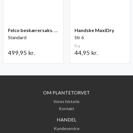
Felco beskærersaks. nr. 2
Handske MaxiDry
Standard
Str 6
Fra
499,95 kr.
44,95 kr.
OM PLANTETORVET
Vores historie
Kontakt
HANDEL
Kundeservice