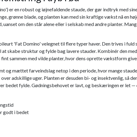
no') er en robust og iøjnefaldende staude, der gør indtryk med si
ange, grønne blade, og planten kan med sin kraftige vækst nå en h
uanset om den står alene eller i selskab med andre planter. Mange 
rt 'Fat Domino' velegnet til flere typer haver. Den trives i fuld 
å til at skabe struktur og fylde bag lavere stauder. Kombinér den m
 fint sammen med vilde planter, hvor dens oprette vækstform giver
mt og mættet farveindslag netop i den periode, hvor mange staude
er adskillige uger. Planten er desuden bi- og insektvenlig, så den
ver bedet fylde. Gødningsbehovet er lavt, og beskæringen er let — 
ngstid
 godt i bedet