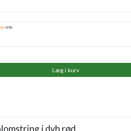
 kr.
/stk.
Læg i kurv
lomstring i dyb rød