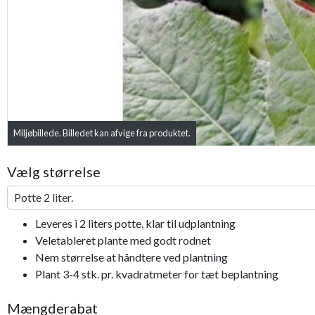
Miljøbillede. Billedet kan afvige fra produktet.
Vælg størrelse
Potte 2 liter.
Leveres i 2 liters potte, klar til udplantning
Veletableret plante med godt rodnet
Nem størrelse at håndtere ved plantning
Plant 3-4 stk. pr. kvadratmeter for tæt beplantning
Mængderabat