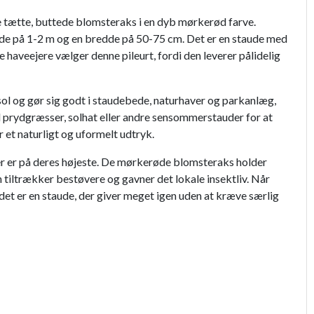
ne tætte, buttede blomsteraks i en dyb mørkerød farve.
øjde på 1-2 m og en bredde på 50-75 cm. Det er en staude med
haveejere vælger denne pileurt, fordi den leverer pålidelig
sol og gør sig godt i staudebede, naturhaver og parkanlæg,
ed prydgræsser, solhat eller andre sensommerstauder for at
 et naturligt og uformelt udtryk.
r er på deres højeste. De mørkerøde blomsteraks holder
 tiltrækker bestøvere og gavner det lokale insektliv. Når
det er en staude, der giver meget igen uden at kræve særlig