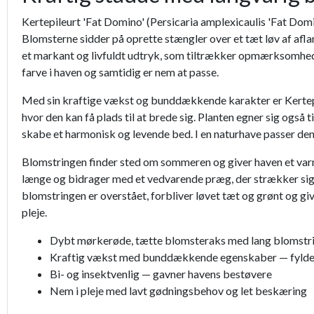
Kertepileurt 'Fat Domino' (Persicaria amplexicaulis 'Fat Domi
Blomsterne sidder på oprette stængler over et tæt løv af afl
et markant og livfuldt udtryk, som tiltrækker opmærksomhed, 
farve i haven og samtidig er nem at passe.
Med sin kraftige vækst og bunddækkende karakter er Kertepileu
hvor den kan få plads til at brede sig. Planten egner sig ogs
skabe et harmonisk og levende bed. I en naturhave passer den
Blomstringen finder sted om sommeren og giver haven et var
længe og bidrager med et vedvarende præg, der strækker sig ov
blomstringen er overstået, forbliver løvet tæt og grønt og gi
pleje.
Dybt mørkerøde, tætte blomsteraks med lang blomstri
Kraftig vækst med bunddækkende egenskaber — fylder
Bi- og insektvenlig — gavner havens bestøvere
Nem i pleje med lavt gødningsbehov og let beskæring