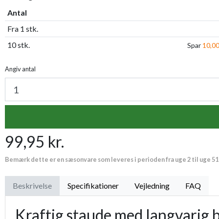
Antal
Fra 1 stk.
10 stk.
Spar
10,00
Angiv antal
99,95 kr.
Bemærk dette er en sæsonvare som leveres i perioden fra uge 2 til uge 51
Beskrivelse
Specifikationer
Vejledning
FAQ
Kraftig staude med langvarig b