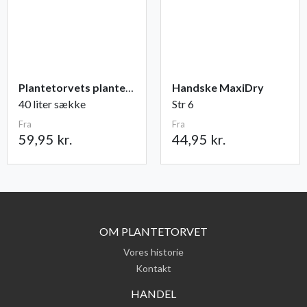
Plantetorvets plantejord
Handske MaxiDry
40 liter sække
Str 6
Fra
Fra
59,95 kr.
44,95 kr.
OM PLANTETORVET
Vores historie
Kontakt
HANDEL