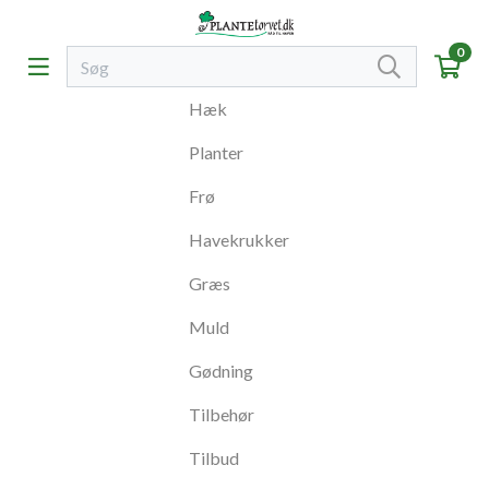
0
Hæk
Planter
Frø
Havekrukker
Græs
Muld
Gødning
Tilbehør
Tilbud