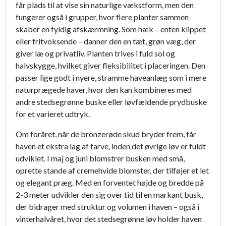
får plads til at vise sin naturlige vækstform, men den
fungerer også i grupper, hvor flere planter sammen
skaber en fyldig afskærmning. Som hæk – enten klippet
eller fritvoksende – danner den en tæt, grøn væg, der
giver læ og privatliv. Planten trives i fuld sol og
halvskygge, hvilket giver fleksibilitet i placeringen. Den
passer lige godt i nyere, stramme haveanlæg som i mere
naturprægede haver, hvor den kan kombineres med
andre stedsegrønne buske eller løvfældende prydbuske
for et varieret udtryk.
Om foråret, når de bronzerøde skud bryder frem, får
haven et ekstra lag af farve, inden det øvrige løv er fuldt
udviklet. I maj og juni blomstrer busken med små,
oprette stande af cremehvide blomster, der tilføjer et let
og elegant præg. Med en forventet højde og bredde på
2-3 meter udvikler den sig over tid til en markant busk,
der bidrager med struktur og volumen i haven – også i
vinterhalvåret, hvor det stedsegrønne løv holder haven