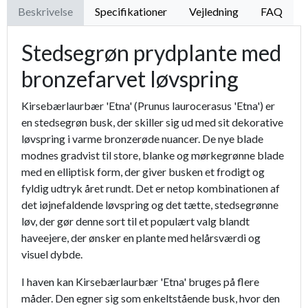
Beskrivelse
Specifikationer
Vejledning
FAQ
Stedsegrøn prydplante med
bronzefarvet løvspring
Kirsebærlaurbær 'Etna' (Prunus laurocerasus 'Etna') er
en stedsegrøn busk, der skiller sig ud med sit dekorative
løvspring i varme bronzerøde nuancer. De nye blade
modnes gradvist til store, blanke og mørkegrønne blade
med en elliptisk form, der giver busken et frodigt og
fyldig udtryk året rundt. Det er netop kombinationen af
det iøjnefaldende løvspring og det tætte, stedsegrønne
løv, der gør denne sort til et populært valg blandt
haveejere, der ønsker en plante med helårsværdi og
visuel dybde.
I haven kan Kirsebærlaurbær 'Etna' bruges på flere
måder. Den egner sig som enkeltstående busk, hvor den