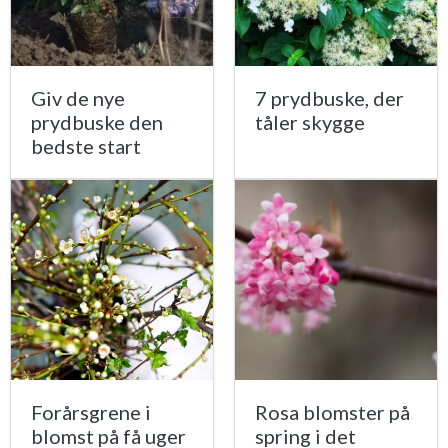
Giv de nye
7 prydbuske, der
prydbuske den
tåler skygge
bedste start
Forårsgrene i
Rosa blomster på
blomst på få uger
spring i det