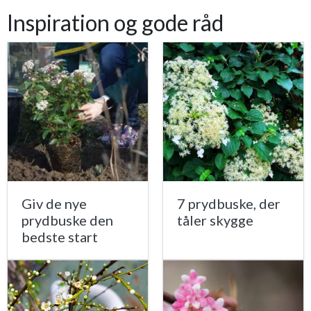
Inspiration og gode råd
Giv de nye
7 prydbuske, der
prydbuske den
tåler skygge
bedste start