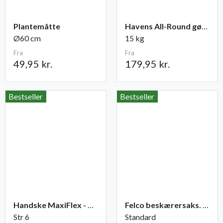
Plantemåtte
Havens All-Round gødning NPK 12-2-10
Ø60 cm
15 kg
Fra
Fra
49,95 kr.
179,95 kr.
Bestseller
Bestseller
Handske MaxiFlex - Ultimate
Felco beskærersaks. nr. 2
Str 6
Standard