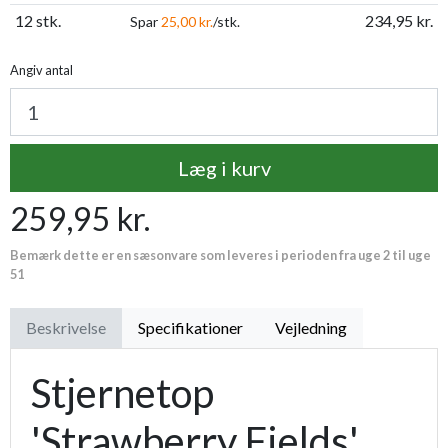
12 stk.
234,95 kr.
Spar
25,00 kr.
/stk.
Angiv antal
Læg i kurv
259,95 kr.
Bemærk dette er en sæsonvare som leveres i perioden fra uge 2 til uge
51
Beskrivelse
Specifikationer
Vejledning
Stjernetop
'Strawberry Fields'