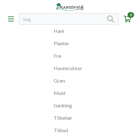
0
Hæk
Planter
Frø
Havekrukker
Græs
Muld
Gødning
Tilbehør
Tilbud