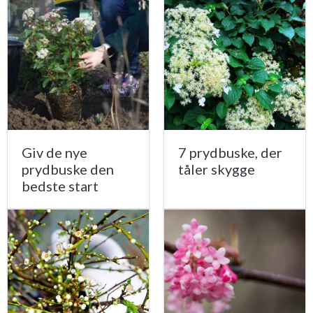
Giv de nye
7 prydbuske, der
prydbuske den
tåler skygge
bedste start