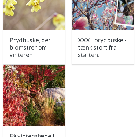
Prydbuske, der
XXXL prydbuske -
blomstrer om
tænk stort fra
vinteren
starten!
Få vinterglæde i