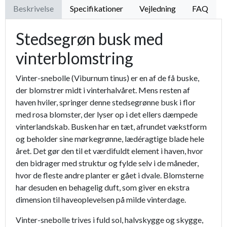
Beskrivelse
Specifikationer
Vejledning
FAQ
Stedsegrøn busk med
vinterblomstring
Vinter-snebolle (Viburnum tinus) er en af de få buske,
der blomstrer midt i vinterhalvåret. Mens resten af
haven hviler, springer denne stedsegrønne busk i flor
med rosa blomster, der lyser op i det ellers dæmpede
vinterlandskab. Busken har en tæt, afrundet vækstform
og beholder sine mørkegrønne, lædéragtige blade hele
året. Det gør den til et værdifuldt element i haven, hvor
den bidrager med struktur og fylde selv i de måneder,
hvor de fleste andre planter er gået i dvale. Blomsterne
har desuden en behagelig duft, som giver en ekstra
dimension til haveoplevelsen på milde vinterdage.
Vinter-snebolle trives i fuld sol, halvskygge og skygge,