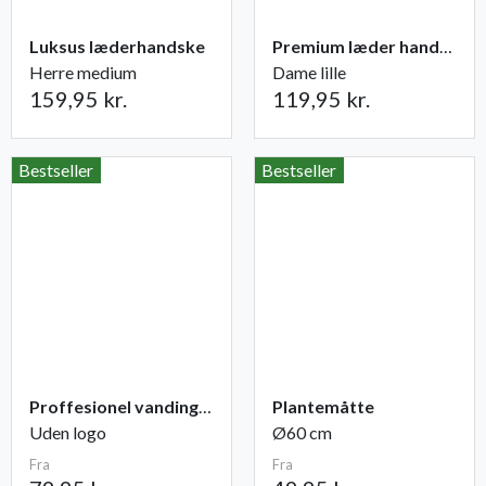
Luksus læderhandske
Premium læder handske Flutter
Herre medium
Dame lille
159,95 kr.
119,95 kr.
Bestseller
Bestseller
Proffesionel vandingspose 100 liter
Plantemåtte
Uden logo
Ø60 cm
Fra
Fra