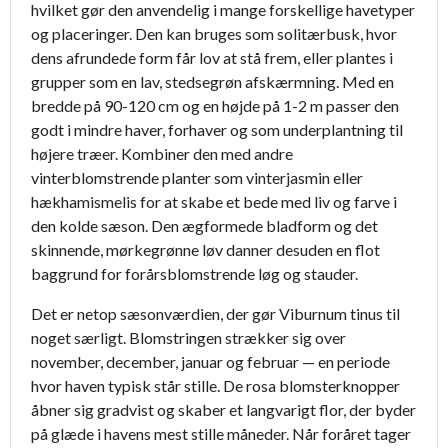
hvilket gør den anvendelig i mange forskellige havetyper
og placeringer. Den kan bruges som solitærbusk, hvor
dens afrundede form får lov at stå frem, eller plantes i
grupper som en lav, stedsegrøn afskærmning. Med en
bredde på 90-120 cm og en højde på 1-2 m passer den
godt i mindre haver, forhaver og som underplantning til
højere træer. Kombiner den med andre
vinterblomstrende planter som vinterjasmin eller
hækhamismelis for at skabe et bede med liv og farve i
den kolde sæson. Den ægformede bladform og det
skinnende, mørkegrønne løv danner desuden en flot
baggrund for forårsblomstrende løg og stauder.
Det er netop sæsonværdien, der gør Viburnum tinus til
noget særligt. Blomstringen strækker sig over
november, december, januar og februar — en periode
hvor haven typisk står stille. De rosa blomsterknopper
åbner sig gradvist og skaber et langvarigt flor, der byder
på glæde i havens mest stille måneder. Når foråret tager