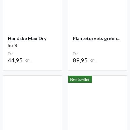
Handske MaxiDry
Plantetorvets grønne vandingspose 75 liter
Str 8
Fra
Fra
44,95 kr.
89,95 kr.
Bestseller