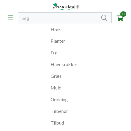
0
Hæk
Planter
Frø
Havekrukker
Græs
Muld
Gødning
Tilbehør
Tilbud