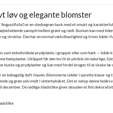
t løv og elegante blomster
 'Angustifolia') er en stedsegrøn busk med et smukt og karakterfuld
t iøjnefaldende samspil mellem grønt og rødt. Busken kan med tiden
n og struktur. Den har en normal væksthastighed og trives både i ful
es som enkeltståede prydplante, i grupper eller som hæk — både k
 hækplanter. Uklippet får den lov til at udvikle sin naturlige, f
ne buske og prydplanter og kan med fordel bruges til at skabe læ 
r en behagelig duft i haven. Blomsterne sidder i oprette klaser og 
de og grøn selv midt i vinterhalvåret. Det er netop denne helårsv
 til december. De rødlige bladstilke giver desuden et fint dekorati
adstilke