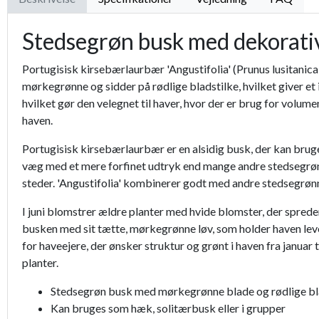
Stedsegrøn busk med dekorativ
Portugisisk kirsebærlaurbær 'Angustifolia' (Prunus lusitanica
mørkegrønne og sidder på rødlige bladstilke, hvilket giver e
hvilket gør den velegnet til haver, hvor der er brug for volume
haven.
Portugisisk kirsebærlaurbær er en alsidig busk, der kan brug
væg med et mere forfinet udtryk end mange andre stedsegrønne
steder. 'Angustifolia' kombinerer godt med andre stedsegrøn
I juni blomstrer ældre planter med hvide blomster, der sprede
busken med sit tætte, mørkegrønne løv, som holder haven leven
for haveejere, der ønsker struktur og grønt i haven fra januar
planter.
Stedsegrøn busk med mørkegrønne blade og rødlige bl
Kan bruges som hæk, solitærbusk eller i grupper