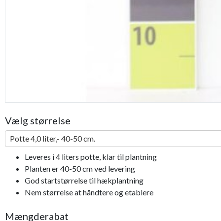
Vælg størrelse
Potte 4,0 liter,- 40-50 cm.
Leveres i 4 liters potte, klar til plantning
Planten er 40-50 cm ved levering
God startstørrelse til hækplantning
Nem størrelse at håndtere og etablere
Mængderabat