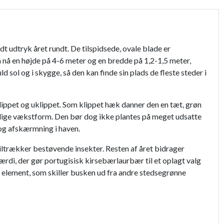
t udtryk året rundt. De tilspidsede, ovale blade er
 nå en højde på 4-6 meter og en bredde på 1,2-1,5 meter,
d sol og i skygge, så den kan finde sin plads de fleste steder i
lippet og uklippet. Som klippet hæk danner den en tæt, grøn
yldige vækstform. Den bør dog ikke plantes på meget udsatte
og afskærmning i haven.
tiltrækker bestøvende insekter. Resten af året bidrager
ærdi, der gør portugisisk kirsebærlaurbær til et oplagt valg
vt element, som skiller busken ud fra andre stedsegrønne