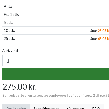
Antal
Fra 1 stk.
5 stk.
10 stk.
Spar
25,05 k
25 stk.
Spar
65,05 k
Angiv antal
275,00 kr.
Bemærk dette er en sæsonvare som leveres i perioden fra uge 2 til uge 51
Beskrivelse
Specifikationer
Vejledning
FAQ