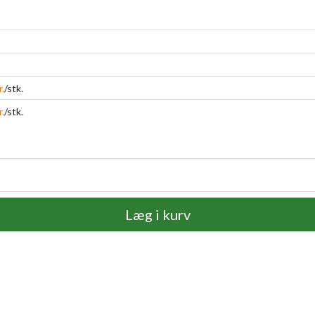
r.
/stk.
r.
/stk.
Læg i kurv