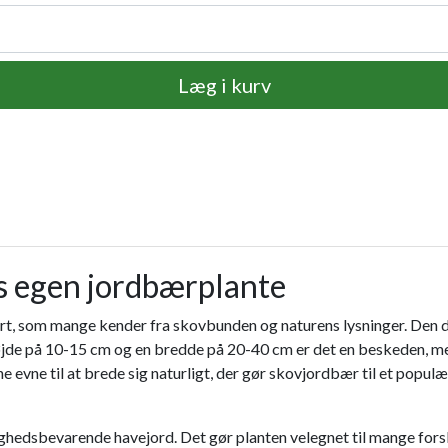
Læg i kurv
s egen jordbærplante
t, som mange kender fra skovbunden og naturens lysninger. Den da
e på 10-15 cm og en bredde på 20-40 cm er det en beskeden, men 
 evne til at brede sig naturligt, der gør skovjordbær til et populær
ighedsbevarende havejord. Det gør planten velegnet til mange forske