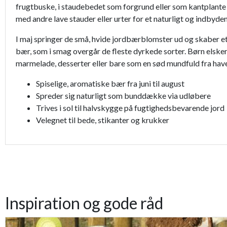
frugtbuske, i staudebedet som forgrund eller som kantplante
med andre lave stauder eller urter for et naturligt og indby
I maj springer de små, hvide jordbærblomster ud og skaber e
bær, som i smag overgår de fleste dyrkede sorter. Børn elske
marmelade, desserter eller bare som en sød mundfuld fra haven
Spiselige, aromatiske bær fra juni til august
Spreder sig naturligt som bunddække via udløbere
Trives i sol til halvskygge på fugtighedsbevarende jord
Velegnet til bede, stikanter og krukker
Inspiration og gode råd