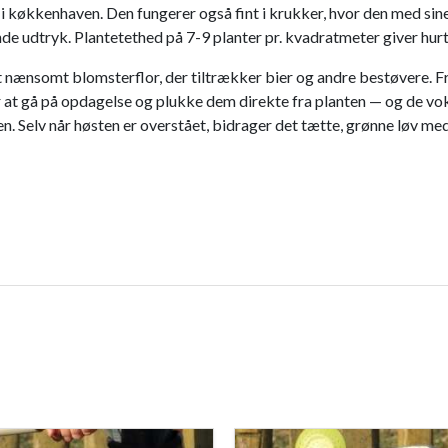
 i køkkenhaven. Den fungerer også fint i krukker, hvor den med s
dende udtryk. Plantetethed på 7-9 planter pr. kvadratmeter giver 
t nænsomt blomsterflor, der tiltrækker bier og andre bestøvere. 
r at gå på opdagelse og plukke dem direkte fra planten — og de vo
. Selv når høsten er overstået, bidrager det tætte, grønne løv med 