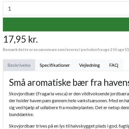
17,95 kr.
Bemærk dette er en sæsonvare som leveres i perioden fra uge 2 til uge 51
Beskrivelse
Specifikationer
Vejledning
FAQ
Små aromatiske bær fra haven
Skovjordbær (Fragaria vesca) er den vildtvoksende jordbærar
der holder haven pæn gennem hele vækstsæsonen. Med en højd
sig ved hjælp af udløbere fra moderplanten. Det er netop denne
bunddække.
Skovjordbær trives på en lys til halvskygget plads i god, fugt