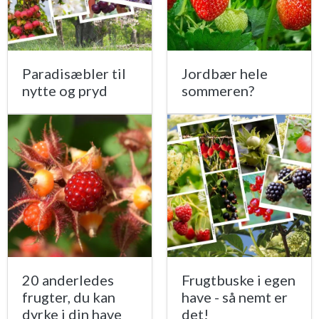
Paradisæbler til
Jordbær hele
nytte og pryd
sommeren?
20 anderledes
Frugtbuske i egen
frugter, du kan
have - så nemt er
dyrke i din have
det!