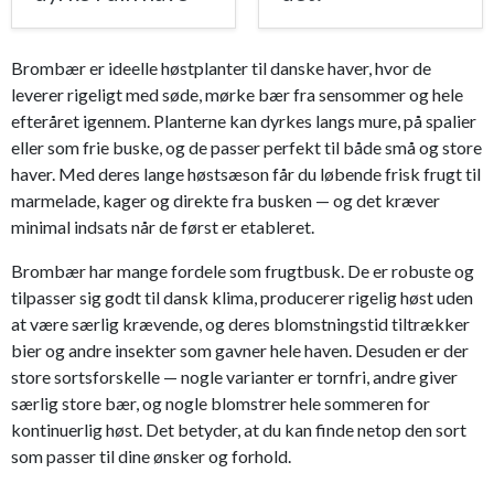
Brombær er ideelle høstplanter til danske haver, hvor de
leverer rigeligt med søde, mørke bær fra sensommer og hele
efteråret igennem. Planterne kan dyrkes langs mure, på spalier
eller som frie buske, og de passer perfekt til både små og store
haver. Med deres lange høstsæson får du løbende frisk frugt til
marmelade, kager og direkte fra busken — og det kræver
minimal indsats når de først er etableret.
Brombær har mange fordele som frugtbusk. De er robuste og
tilpasser sig godt til dansk klima, producerer rigelig høst uden
at være særlig krævende, og deres blomstningstid tiltrækker
bier og andre insekter som gavner hele haven. Desuden er der
store sortsforskelle — nogle varianter er tornfri, andre giver
særlig store bær, og nogle blomstrer hele sommeren for
kontinuerlig høst. Det betyder, at du kan finde netop den sort
som passer til dine ønsker og forhold.