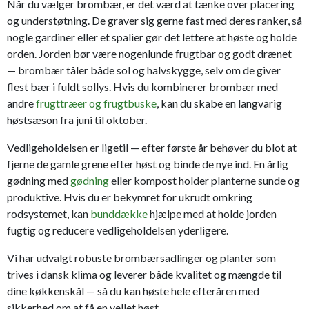
Når du vælger brombær, er det værd at tænke over placering
og understøtning. De graver sig gerne fast med deres ranker, så
nogle gardiner eller et spalier gør det lettere at høste og holde
orden. Jorden bør være nogenlunde frugtbar og godt drænet
— brombær tåler både sol og halvskygge, selv om de giver
flest bær i fuldt sollys. Hvis du kombinerer brombær med
andre
frugttræer og frugtbuske
, kan du skabe en langvarig
høstsæson fra juni til oktober.
Vedligeholdelsen er ligetil — efter første år behøver du blot at
fjerne de gamle grene efter høst og binde de nye ind. En årlig
gødning med
gødning
eller kompost holder planterne sunde og
produktive. Hvis du er bekymret for ukrudt omkring
rodsystemet, kan
bunddække
hjælpe med at holde jorden
fugtig og reducere vedligeholdelsen yderligere.
Vi har udvalgt robuste brombærsadlinger og planter som
trives i dansk klima og leverer både kvalitet og mængde til
dine køkkenskål — så du kan høste hele efteråren med
sikkerhed om at få en vellet høst.