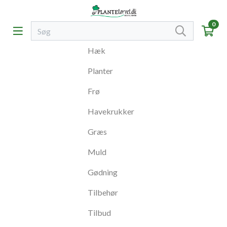
0
Hæk
Planter
Frø
Havekrukker
Græs
Muld
Gødning
Tilbehør
Tilbud