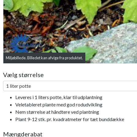
Miljøbillede. Billedet kan afvige fra produktet.
Vælg størrelse
1 liter potte
Leveres i 1 liters potte, klar til udplantning
Veletableret plante med god rodudvikling
Nem størrelse at håndtere ved plantning
Plant 9-12 stk. pr. kvadratmeter for tæt bunddække
Mængderabat