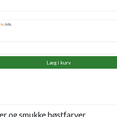
 kr.
/stk.
Læg i kurv
er og smukke høstfarver