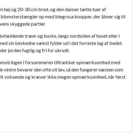
m høj og 20-30 cm bred, og den danner tætte tuer af
anke blomsterstængler op med blegrosa knopper, der åbner sig til
avens skyggede partier.
øvfældende træer og buske, langs nordsiden af huset eller i
 sin beskedne vækst fylder ud i det forreste lag af bedet.
 jorden fugtig og fri for ukrudt.
 og blomstringen i forsommeren tiltrækker opmærksomhed med
de vintre bevarer den ofte sit løv, så den fungerer næsten som
ddelt voksende og kræver ikke megen opmærksomhed, når først