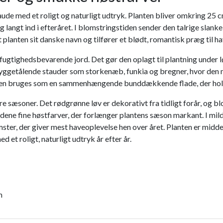
de med et roligt og naturligt udtryk. Planten bliver omkring 25 c
t og langt ind i efteråret. I blomstringstiden sender den talrige sl
lanten sit danske navn og tilfører et blødt, romantisk præg til h
ugtighedsbevarende jord. Det gør den oplagt til plantning under l
etålende stauder som storkenæb, funkia og bregner, hvor den med
en bruges som en sammenhængende bunddækkende flade, der holder
lere sæsoner. Det rødgrønne løv er dekorativt fra tidligt forår,
bladene fine høstfarver, der forlænger plantens sæson markant. I mil
mster, der giver mest haveoplevelse hen over året. Planten er mi
d et roligt, naturligt udtryk år efter år.
m