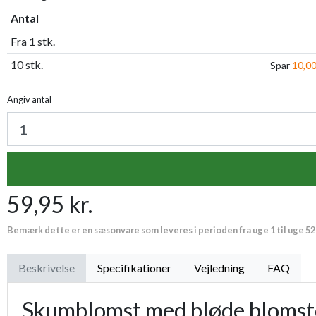
Antal
Fra 1 stk.
10 stk.
Spar
10,00
Angiv antal
59,95 kr.
Bemærk dette er en sæsonvare som leveres i perioden fra uge 1 til uge 52
Beskrivelse
Specifikationer
Vejledning
FAQ
Skumblomst med bløde blomst