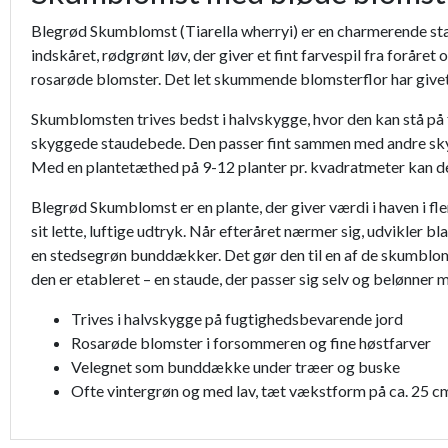
Blegrød Skumblomst (Tiarella wherryi) er en charmerende stau
indskåret, rødgrønt løv, der giver et fint farvespil fra foråre
rosarøde blomster. Det let skummende blomsterflor har givet p
Skumblomsten trives bedst i halvskygge, hvor den kan stå på f
skyggede staudebede. Den passer fint sammen med andre skygg
Med en plantetæthed på 9-12 planter pr. kvadratmeter kan d
Blegrød Skumblomst er en plante, der giver værdi i haven i f
sit lette, luftige udtryk. Når efteråret nærmer sig, udvikler 
en stedsegrøn bunddækker. Det gør den til en af de skumblo
den er etableret – en staude, der passer sig selv og belønner me
Trives i halvskygge på fugtighedsbevarende jord
Rosarøde blomster i forsommeren og fine høstfarver
Velegnet som bunddække under træer og buske
Ofte vintergrøn og med lav, tæt vækstform på ca. 25 c