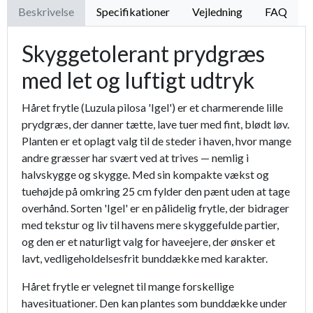
Beskrivelse
Specifikationer
Vejledning
FAQ
Skyggetolerant prydgræs
med let og luftigt udtryk
Håret frytle (Luzula pilosa 'Igel') er et charmerende lille
prydgræs, der danner tætte, lave tuer med fint, blødt løv.
Planten er et oplagt valg til de steder i haven, hvor mange
andre græsser har svært ved at trives — nemlig i
halvskygge og skygge. Med sin kompakte vækst og
tuehøjde på omkring 25 cm fylder den pænt uden at tage
overhånd. Sorten 'Igel' er en pålidelig frytle, der bidrager
med tekstur og liv til havens mere skyggefulde partier,
og den er et naturligt valg for haveejere, der ønsker et
lavt, vedligeholdelsesfrit bunddække med karakter.
Håret frytle er velegnet til mange forskellige
havesituationer. Den kan plantes som bunddække under