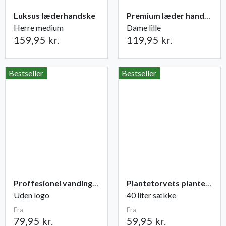
Luksus læderhandske
Premium læder handske Flutter
Herre medium
Dame lille
159,95 kr.
119,95 kr.
Bestseller
Bestseller
Proffesionel vandingspose 100 liter
Plantetorvets plantejord
Uden logo
40 liter sække
Fra
Fra
79,95 kr.
59,95 kr.