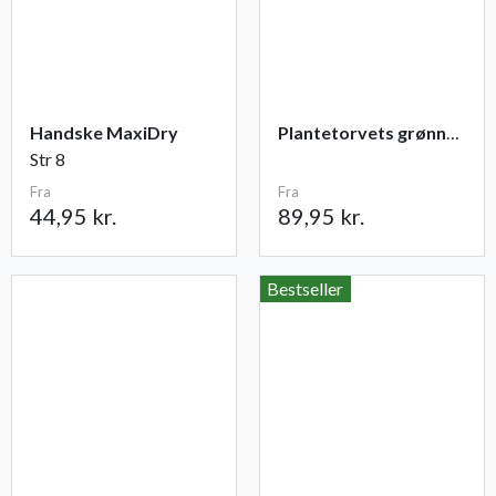
Handske MaxiDry
Plantetorvets grønne vandingspose 75 liter
Str 8
Fra
Fra
44,95 kr.
89,95 kr.
Bestseller