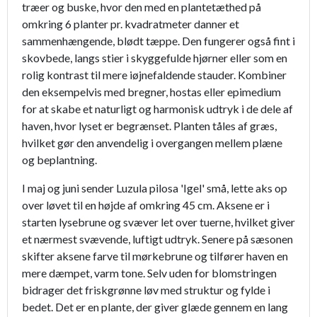
træer og buske, hvor den med en plantetæthed på
omkring 6 planter pr. kvadratmeter danner et
sammenhængende, blødt tæppe. Den fungerer også fint i
skovbede, langs stier i skyggefulde hjørner eller som en
rolig kontrast til mere iøjnefaldende stauder. Kombiner
den eksempelvis med bregner, hostas eller epimedium
for at skabe et naturligt og harmonisk udtryk i de dele af
haven, hvor lyset er begrænset. Planten tåles af græs,
hvilket gør den anvendelig i overgangen mellem plæne
og beplantning.
I maj og juni sender Luzula pilosa 'Igel' små, lette aks op
over løvet til en højde af omkring 45 cm. Aksene er i
starten lysebrune og svæver let over tuerne, hvilket giver
et nærmest svævende, luftigt udtryk. Senere på sæsonen
skifter aksene farve til mørkebrune og tilfører haven en
mere dæmpet, varm tone. Selv uden for blomstringen
bidrager det friskgrønne løv med struktur og fylde i
bedet. Det er en plante, der giver glæde gennem en lang