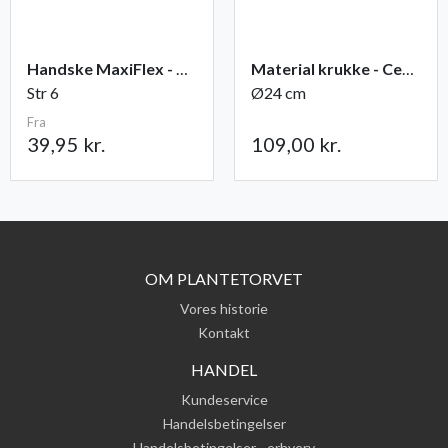
Handske MaxiFlex - Ultimate
Material krukke - Cement
Str 6
Ø24 cm
Fra
39,95 kr.
109,00 kr.
OM PLANTETORVET
Vores historie
Kontakt
HANDEL
Kundeservice
Handelsbetingelser
Handelsbetingelser - erhverv