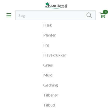
0
Hæk
Planter
Frø
Havekrukker
Græs
Muld
Gødning
Tilbehør
Tilbud