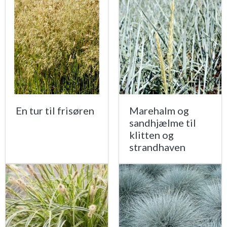
En tur til frisøren
Marehalm og
sandhjælme til
klitten og
strandhaven