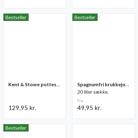
Bestseller
Bestseller
Kent & Stowe potteskovl
Spagnumfri krukkejord fra Champost
20 liter sække.
Fra
129,95 kr.
49,95 kr.
Bestseller