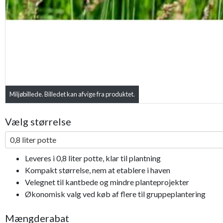
Miljøbillede. Billedet kan afvige fra produktet.
Vælg størrelse
0,8 liter potte
Leveres i 0,8 liter potte, klar til plantning
Kompakt størrelse, nem at etablere i haven
Velegnet til kantbede og mindre planteprojekter
Økonomisk valg ved køb af flere til gruppeplantering
Mængderabat