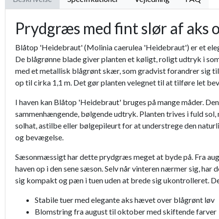
Prydgræs med fint slør af aks 
Blåtop 'Heidebraut' (Molinia caerulea 'Heidebraut') er et ele
De blågrønne blade giver planten et køligt, roligt udtryk i 
med et metallisk blågrønt skær, som gradvist forandrer sig t
op til cirka 1,1 m. Det gør planten velegnet til at tilføre let
I haven kan Blåtop 'Heidebraut' bruges på mange måder. Den fu
sammenhængende, bølgende udtryk. Planten trives i fuld sol, 
solhat, astilbe eller bølgepileurt for at understrege den nat
og bevægelse.
Sæsonmæssigt har dette prydgræs meget at byde på. Fra august
haven op i den sene sæson. Selv når vinteren nærmer sig, har d
sig kompakt og pæn i tuen uden at brede sig ukontrolleret. Det
Stabile tuer med elegante aks hævet over blågrønt løv
Blomstring fra august til oktober med skiftende farver