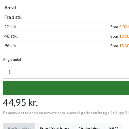
Antal
Fra 1 stk.
12 stk.
Spar
5,00 k
48 stk.
Spar
10,00
96 stk.
Spar
15,00
Angiv antal
44,95 kr.
Bemærk dette er en sæsonvare som leveres i perioden fra uge 2 til uge 51
Beskrivelse
Specifikationer
Vejledning
FAQ