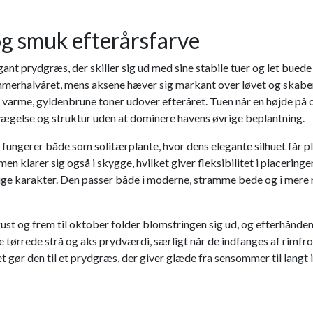
og smuk efterårsfarve
gant prydgræs, der skiller sig ud med sine stabile tuer og let bue
sommerhalvåret, mens aksene hæver sig markant over løvet og skabe
il varme, gyldenbrune toner udover efteråret. Tuen når en højde p
 bevægelse og struktur uden at dominere havens øvrige beplantning.
ngerer både som solitærplante, hvor dens elegante silhuet får plad
men klarer sig også i skygge, hvilket giver fleksibilitet i plac
urlige karakter. Den passer både i moderne, stramme bede og i mere
 og frem til oktober folder blomstringen sig ud, og efterhånden 
e tørrede strå og aks prydværdi, særligt når de indfanges af rimfro
 gør den til et prydgræs, der giver glæde fra sensommer til langt 