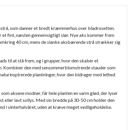
de strå, som danner et bredt kræmmerhus over bladrosetten.
r et fint, næsten gennemsigtigt slør. Nye aks kommer frem
å omkring 40 cm, mens de slanke aksbærende strå strækker sig
s til at stå frem, og i grupper, hvor den skaber et
eringen. Kombiner den med sensommerblomstrende stauder som
 naturinspirerede plantninger, hvor den bidrager med lethed
som aksene modner, får hele planten en varm glød, der lyser
st eller lavt sollys. Med sin bredde på 30-50 cm holder den
ind i vinterhalvåret, uden at kræve meget vedligeholdelse.