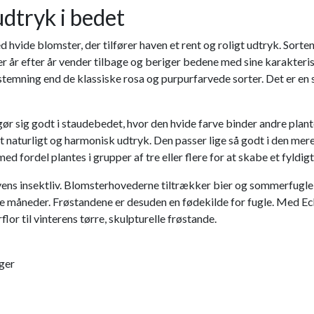
dtryk i bedet
vide blomster, der tilfører haven et rent og roligt udtryk. Sorten
 der år efter år vender tilbage og beriger bedene med sine karakteri
emning end de klassiske rosa og purpurfarvede sorter. Det er en 
gør sig godt i staudebedet, hvor den hvide farve binder andre pl
 naturligt og harmonisk udtryk. Den passer lige så godt i den mere
med fordel plantes i grupper af tre eller flere for at skabe et fy
avens insektliv. Blomsterhovederne tiltrækker bier og sommerfugle
lde måneder. Frøstandene er desuden en fødekilde for fugle. Med Ec
or til vinterens tørre, skulpturelle frøstande.
nger