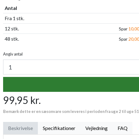
Antal
Fra 1 stk.
12 stk.
Spar
10,00
48 stk.
Spar
20,00
Angiv antal
99,95 kr.
Bemærk dette er en sæsonvare som leveres i perioden fra uge 2 til uge 51
Beskrivelse
Specifikationer
Vejledning
FAQ