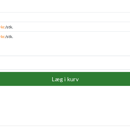
 kr.
/stk.
 kr.
/stk.
Læg i kurv