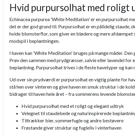
Hvid purpursolhat med roligt u
Echinacea purpurea 'White Meditation' er en purpursolhat med h
det er der god grund til. Purpursolhat er en pålidelig staude,
hvide blomsterflor, som giver en blødere og mere afdæmpet st
modspil i beplantningen.
I haven kan 'White Meditation' bruges på mange måder. Den 
Prøv den sammen med prydgræsser, salvie eller lavendel for et
beplantning. Purpursolhat trives i de fleste havetyper og kan 
Ud over sin prydværdi er purpursolhat en vigtig plante for h
stå hen over vinteren og give haven en smuk struktur i de ko
bidrager til haven hele året – fra sommerens levende blomsterfl
Hvid purpursolhat med et roligt og elegant udtryk
Velegnet til staudebede og naturinspirerede beplantni
Tiltrækker bier, sommerfugle og andre bestøvere
Frøstande giver struktur og fugleliv i vinterhaven