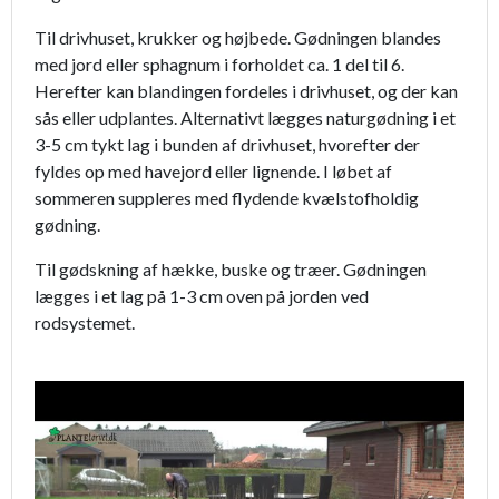
Til drivhuset, krukker og højbede. Gødningen blan­des
med jord eller sphagnum i forholdet ca. 1 del til 6.
Herefter kan blandingen fordeles i drivhuset, og der kan
sås eller udplantes. Alternativt lægges naturgødning i et
3-5 cm tykt lag i bunden af drivhuset, hvorefter der
fyldes op med havejord eller lignende. I løbet af
sommeren suppleres med flydende kvælstofholdig
gødning.
Til gødskning af hække, buske og træer. Gødnin­gen
lægges i et lag på 1-3 cm oven på jorden ved
rodsystemet.