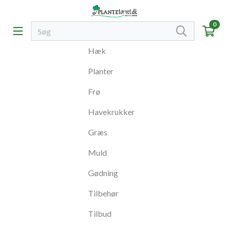
0
Hæk
Planter
Frø
Havekrukker
Græs
Muld
Gødning
Tilbehør
Tilbud