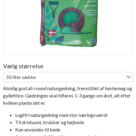
Bestseller
Vælg størrelse
50 liter sække
Alsidig god all-round naturgødning, fremstillet af hestemøg og
gyllefibre. Gødningen skal tilføres 1-3 gange om året, alt efter
hvilken plante det er.
Lugtfri naturgødning med stor næringsværdi
Til drivhuset, krukker og højbede
Kan anvendes til bede