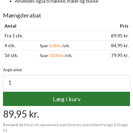
Anvendes også til hække, træer og buske
Mængderabat
Antal
Pris
Fra 1 stk.
89,95 kr.
4 stk.
84,95 kr.
Spar
5,00 kr.
/stk.
16 stk.
79,95 kr.
Spar
10,00 kr.
/stk.
Angiv antal
Læg i kurv
89,95 kr.
Bemærk dette er en sæsonvare som leveres i perioden fra uge 2 til uge
51