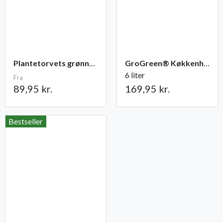
Plantetorvets grønne vandingspose 75 liter
GroGreen® Køkkenhave NPK 6-2-6 + 2% Mg
6 liter
Fra
89,95 kr.
169,95 kr.
Bestseller