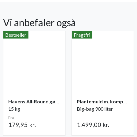
Vi anbefaler også
Bestseller
Fragtfri
Havens All-Round gødning NPK 12-2-10
Plantemuld m. kompost fra Champost
15 kg
Big-bag 900 liter
Fra
179,95 kr.
1.499,00 kr.