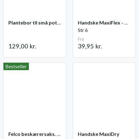
Plantebor til små potter
Handske MaxiFlex - Ultimate
Str 6
Fra
129,00 kr.
39,95 kr.
Bestseller
Felco beskærersaks. nr. 2
Handske MaxiDry