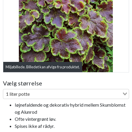
Previous
Next
Miljøbillede. Billedet kan afvige fra produktet.
Vælg størrelse
1 liter potte
Iøjnefaldende og dekorativ hybrid mellem Skumblomst
og Alunrod
Ofte vintergrønt løv.
Spises ikke af rådyr.