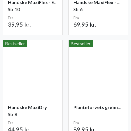
Handske MaxiFlex - Elite
Handske MaxiFlex - Cut
Str 10
Str 6
Fra
Fra
39,95 kr.
69,95 kr.
Bestseller
Bestseller
Handske MaxiDry
Plantetorvets grønne vandingspose 75 liter
Str 8
Fra
Fra
44,95 kr.
89,95 kr.