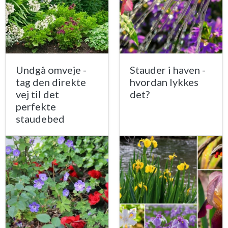
Undgå omveje -
Stauder i haven -
tag den direkte
hvordan lykkes
vej til det
det?
perfekte
staudebed