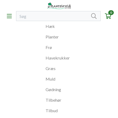
0
Hæk
Planter
Frø
Havekrukker
Græs
Muld
Gødning
Tilbehør
Tilbud