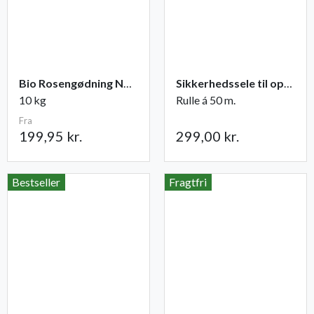
Bio Rosengødning NPK 6-2-8 (+2)
Sikkerhedssele til opbinding
10 kg
Rulle á 50 m.
Fra
199,95 kr.
299,00 kr.
Bestseller
Fragtfri