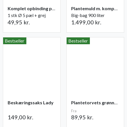
Komplet opbinding pæl + grej til træer
Plantemuld m. kompost fra Champost
1 stk Ø 5 pæl + grej
Big-bag 900 liter
49,95 kr.
1.499,00 kr.
Bestseller
Bestseller
Beskæringssaks Lady
Plantetorvets grønne vandingspose 75 liter
Fra
149,00 kr.
89,95 kr.