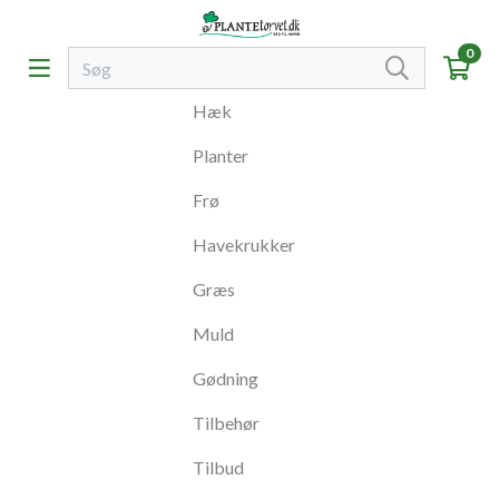
0
Hæk
Planter
Frø
Havekrukker
Græs
Muld
Gødning
Tilbehør
Tilbud