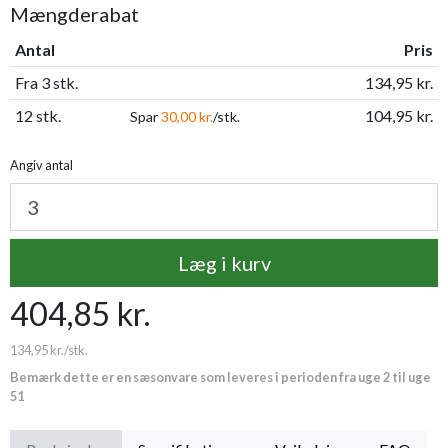
Mængderabat
Antal
Pris
Fra 3 stk.
134,95 kr.
12 stk.
104,95 kr.
Spar
30,00 kr.
/stk.
Angiv antal
Læg i kurv
404,85 kr.
134,95 kr.
/stk.
Bemærk dette er en sæsonvare som leveres i perioden fra uge 2 til uge
51