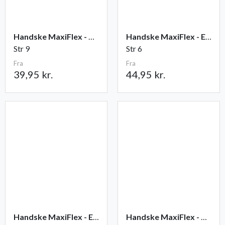
Handske MaxiFlex - Ultimate
Handske MaxiFlex - Endurance
Str 9
Str 6
Fra
Fra
39,95 kr.
44,95 kr.
Handske MaxiFlex - Elite
Handske MaxiFlex - Cut