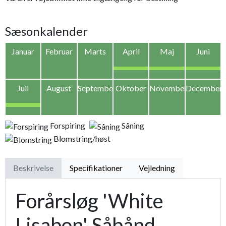
Sæsonkalender
Januar
Februar
Marts
April
Maj
Juni
Juli
August
September
Oktober
November
December
Forspiring
Såning
Blomstring/høst
Beskrivelse
Specifikationer
Vejledning
Forårsløg 'White
Lisabon' Såbånd