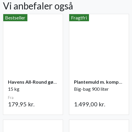
Vi anbefaler også
Bestseller
Fragtfri
Havens All-Round gødning NPK 12-2-10
Plantemuld m. kompost fra Champost
15 kg
Big-bag 900 liter
Fra
179,95 kr.
1.499,00 kr.