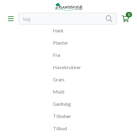
0
Hæk
Planter
Frø
Havekrukker
Græs
Muld
Gødning
Tilbehør
Tilbud