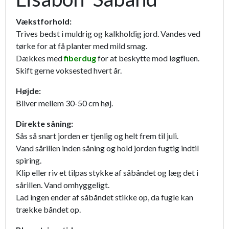
Vækstforhold:
Trives bedst i muldrig og kalkholdig jord. Vandes ved
tørke for at få planter med mild smag.
Dækkes med
fiberdug
for at beskytte mod løgfluen.
Skift gerne voksested hvert år.
Højde:
Bliver mellem 30-50 cm høj.
Direkte såning:
Sås så snart jorden er tjenlig og helt frem til juli.
Vand sårillen inden såning og hold jorden fugtig indtil
spiring.
Klip eller riv et tilpas stykke af såbåndet og læg det i
sårillen. Vand omhyggeligt.
Lad ingen ender af såbåndet stikke op, da fugle kan
trække båndet op.