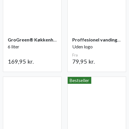
GroGreen® Køkkenhave NPK 6-2-6 + 2% Mg
Proffesionel vandingspose 100 liter
6 liter
Uden logo
Fra
169,95 kr.
79,95 kr.
Bestseller