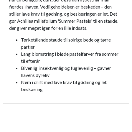
færdes i haven. Vedligeholdelsen er beskeden – den
stiller lave krav til gødning, og beskæringen er let. Det
gør Achillea millefolium 'Summer Pastels' til en staude,
der giver meget igen for en lille indsats.
Tørketålende staude til solrige bede og tørre
partier
Lang blomstring i bløde pastelfarver fra sommer
til efterår
Bivenlig, insektvenlig og fuglevenlig – gavner
havens dyreliv
Nem i drift med lave krav til gødning og let
beskæring