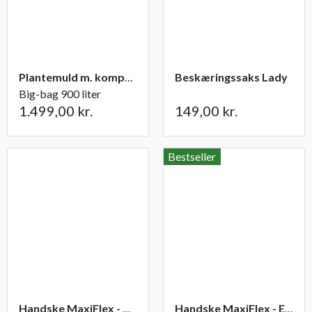
Plantemuld m. kompost fra Champost
Beskæringssaks Lady
Big-bag 900 liter
1.499,00 kr.
149,00 kr.
Bestseller
Handske MaxiFlex - Ultimate
Handske MaxiFlex - Endurance