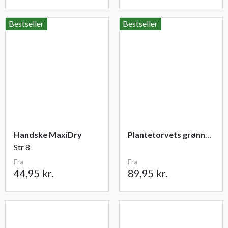
Bestseller
Bestseller
Handske MaxiDry
Plantetorvets grønne vandingspose 75 liter
Str 8
Fra
Fra
44,95 kr.
89,95 kr.