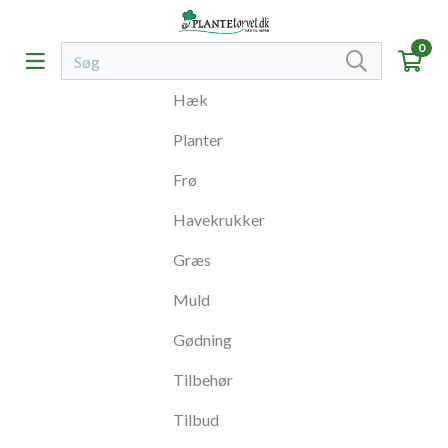
0
Hæk
Planter
Frø
Havekrukker
Græs
Muld
Gødning
Tilbehør
Tilbud