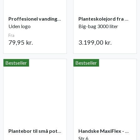
Proffesionel vandingspose 100 liter
Planteskolejord fra Champost
Uden logo
Big-bag 3000 liter
Fra
79,95 kr.
3.199,00 kr.
Bestseller
Bestseller
Plantebor til små potter
Handske MaxiFlex - Ultimate
Str 6