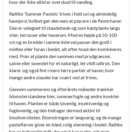
hvor der ikke altid er overskud til vanding.
Røllike 'Summer Pastels' trives i fuld sol og almindelig
havejord, hvilket gør den nem at placere i de fleste haver.
Den er velegnet til staudebede og som kantplante langs
stier, terrasser eller haverum. Med en højde på 50-100
cm og en bredde i samme interval passer den godt i
midten eller foran i bedet, alt efter hvad den kombineres
med. Prøv at plante den sammen med prydgræsser,
salvie eller lavendel for et naturligt, let vildt udtryk. Den
klarer sig også fint i mere tørre partier af haven, hvor
mange andre stauder har svært ved at trives.
Gennem sommerens og efterårets måneder trækker
blomsterstandene bier, sommerfugle og andre insekter
til haven. Planten er både bivenlig, insektvenlig og
fuglevenlig, og den bidrager dermed aktivt til
biodiversiteten. Blomstringen er langvarig, og de mange
pastelfarver giver en blød, rolig stemning i bedet. Røllike
har en behagelig duft, der også kan nydes, når man