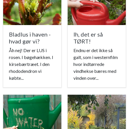
Bladlus i haven -
Ih, det er så
hvad gør vi?
TØRT!
Åh nej! Der er LUS i
Endnu er det ikke så
rosen. I bøgehækken. I
galt, som i westernfilm
kirsebærtræet. I den
hvor indtørrede
rhododendron vi
vindhekse bæres med
købte...
vinden over...