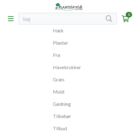
0
Hæk
Planter
Frø
Havekrukker
Græs
Muld
Gødning
Tilbehør
Tilbud