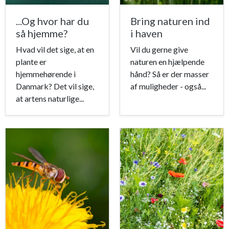
...Og hvor har du
Bring naturen ind
så hjemme?
i haven
Hvad vil det sige, at en
Vil du gerne give
plante er
naturen en hjælpende
hjemmehørende i
hånd? Så er der masser
Danmark? Det vil sige,
af muligheder - også...
at artens naturlige...