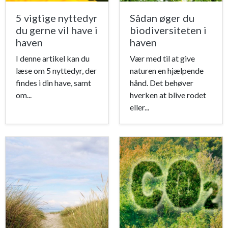
5 vigtige nyttedyr
Sådan øger du
du gerne vil have i
biodiversiteten i
haven
haven
I denne artikel kan du
Vær med til at give
læse om 5 nyttedyr, der
naturen en hjælpende
findes i din have, samt
hånd. Det behøver
om...
hverken at blive rodet
eller...