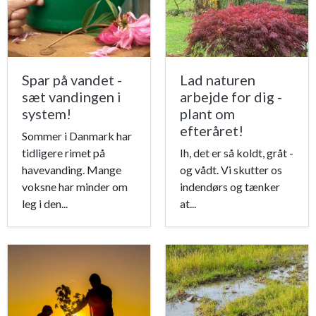
Spar på vandet -
Lad naturen
sæt vandingen i
arbejde for dig -
system!
plant om
efteråret!
Sommer i Danmark har
tidligere rimet på
Ih, det er så koldt, gråt -
havevanding. Mange
og vådt. Vi skutter os
voksne har minder om
indendørs og tænker
leg i den...
at...