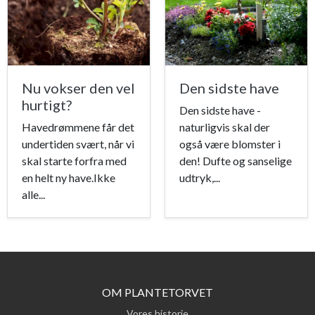
Nu vokser den vel
Den sidste have
hurtigt?
Den sidste have -
Havedrømmene får det
naturligvis skal der
undertiden svært, når vi
også være blomster i
skal starte forfra med
den! Dufte og sanselige
en helt ny have.Ikke
udtryk,...
alle...
OM PLANTETORVET
Vores historie