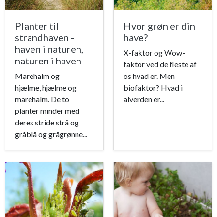
Planter til
Hvor grøn er din
strandhaven -
have?
haven i naturen,
X-faktor og Wow-
naturen i haven
faktor ved de fleste af
Marehalm og
os hvad er. Men
hjælme, hjælme og
biofaktor? Hvad i
marehalm. De to
alverden er...
planter minder med
deres stride strå og
gråblå og grågrønne...