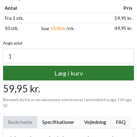
Antal
Pris
Fra 1 stk.
59,95 kr.
10 stk.
49,95 kr.
Spar
10,00 kr.
/stk.
Angiv antal
Læg i kurv
59,95 kr.
Bemærk dette er en sæsonvare som leveres i perioden fra uge 1 til uge
52
Beskrivelse
Specifikationer
Vejledning
FAQ