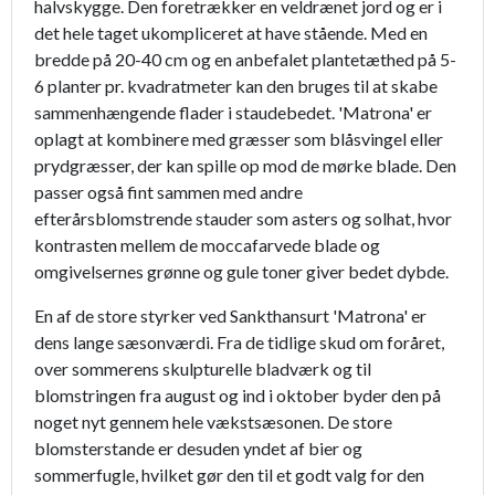
halvskygge. Den foretrækker en veldrænet jord og er i
det hele taget ukompliceret at have stående. Med en
bredde på 20-40 cm og en anbefalet plantetæthed på 5-
6 planter pr. kvadratmeter kan den bruges til at skabe
sammenhængende flader i staudebedet. 'Matrona' er
oplagt at kombinere med græsser som blåsvingel eller
prydgræsser, der kan spille op mod de mørke blade. Den
passer også fint sammen med andre
efterårsblomstrende stauder som asters og solhat, hvor
kontrasten mellem de moccafarvede blade og
omgivelsernes grønne og gule toner giver bedet dybde.
En af de store styrker ved Sankthansurt 'Matrona' er
dens lange sæsonværdi. Fra de tidlige skud om foråret,
over sommerens skulpturelle bladværk og til
blomstringen fra august og ind i oktober byder den på
noget nyt gennem hele vækstsæsonen. De store
blomsterstande er desuden yndet af bier og
sommerfugle, hvilket gør den til et godt valg for den