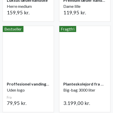
Luksus læderhandske
Premium læder handske Flutter
Herre medium
Dame lille
159,95 kr.
119,95 kr.
Bestseller
Fragtfri
Proffesionel vandingspose 100 liter
Planteskolejord fra Champost
Uden logo
Big-bag 3000 liter
Fra
79,95 kr.
3.199,00 kr.