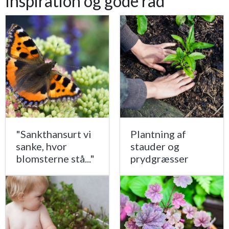
Inspiration og gode råd
"Sankthansurt vi
Plantning af
sanke, hvor
stauder og
blomsterne stå..."
prydgræsser