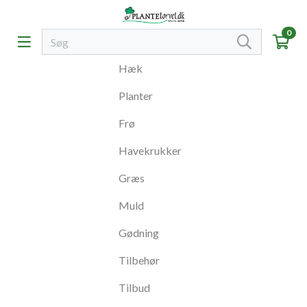
0
Hæk
Planter
Frø
Havekrukker
Græs
Muld
Gødning
Tilbehør
Tilbud