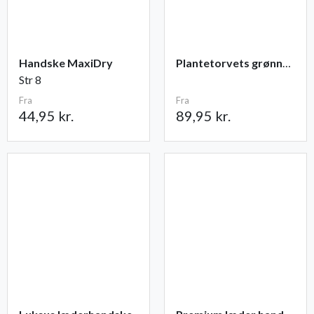
Handske MaxiDry
Plantetorvets grønne vandingspose 75 liter
Str 8
Fra
Fra
44,95 kr.
89,95 kr.