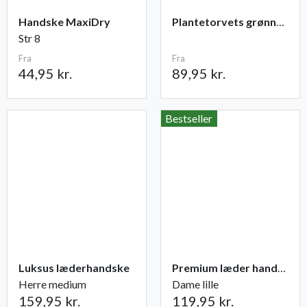
Handske MaxiDry
Plantetorvets grønne vandingspose 75 liter
Str 8
Fra
Fra
44,95 kr.
89,95 kr.
Bestseller
Luksus læderhandske
Premium læder handske Flutter
Herre medium
Dame lille
159,95 kr.
119,95 kr.