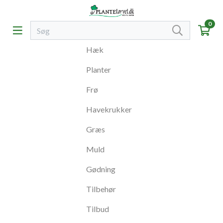
0
Hæk
Planter
Frø
Havekrukker
Græs
Muld
Gødning
Tilbehør
Tilbud