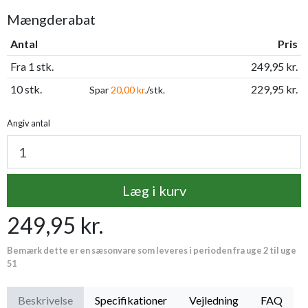
Mængderabat
Antal
Pris
Fra 1 stk.
249,95 kr.
10 stk.
229,95 kr.
Spar
20,00 kr.
/stk.
Angiv antal
Læg i kurv
249,95 kr.
Bemærk dette er en sæsonvare som leveres i perioden fra uge 2 til uge
51
Beskrivelse
Specifikationer
Vejledning
FAQ