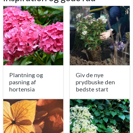
Plantning og
Giv de nye
pasning af
prydbuske den
hortensia
bedste start