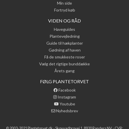
Min side
Fortryd køb
VIDEN OG RÅD
Haveguides
Plantevejledning
Guide til hækplanter
Gødning af haven
Få de smukkeste roser
Vælg det rigtige bunddække
Årets gang
FØLG PLANTETORVET
Facebook
Instagram
Youtube
Nyhedsbrev
© 2003-2021 Plantetorvet.dk - Skovvadbrovej 1, 8920 Randers NV - CVR: