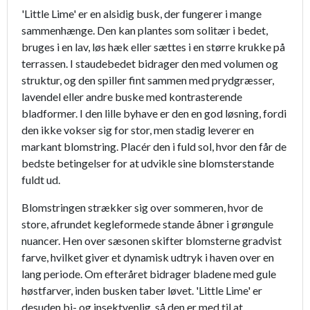
'Little Lime' er en alsidig busk, der fungerer i mange
sammenhænge. Den kan plantes som solitær i bedet,
bruges i en lav, løs hæk eller sættes i en større krukke på
terrassen. I staudebedet bidrager den med volumen og
struktur, og den spiller fint sammen med prydgræsser,
lavendel eller andre buske med kontrasterende
bladformer. I den lille byhave er den en god løsning, fordi
den ikke vokser sig for stor, men stadig leverer en
markant blomstring. Placér den i fuld sol, hvor den får de
bedste betingelser for at udvikle sine blomsterstande
fuldt ud.
Blomstringen strækker sig over sommeren, hvor de
store, afrundet kegleformede stande åbner i grøngule
nuancer. Hen over sæsonen skifter blomsterne gradvist
farve, hvilket giver et dynamisk udtryk i haven over en
lang periode. Om efteråret bidrager bladene med gule
høstfarver, inden busken taber løvet. 'Little Lime' er
desuden bi- og insektvenlig, så den er med til at