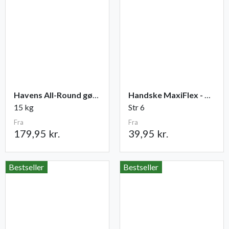
Havens All-Round gødning NPK 12-2-10
Handske MaxiFlex - Ultimate
15 kg
Str 6
Fra
Fra
179,95 kr.
39,95 kr.
Bestseller
Bestseller