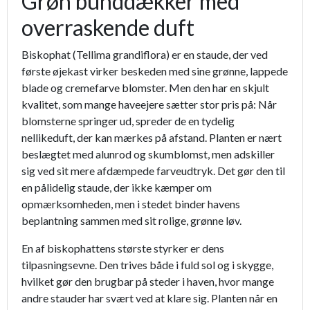
Grøn bunddækker med
overraskende duft
Biskophat (Tellima grandiflora) er en staude, der ved
første øjekast virker beskeden med sine grønne, lappede
blade og cremefarve blomster. Men den har en skjult
kvalitet, som mange haveejere sætter stor pris på: Når
blomsterne springer ud, spreder de en tydelig
nellikeduft, der kan mærkes på afstand. Planten er nært
beslægtet med alunrod og skumblomst, men adskiller
sig ved sit mere afdæmpede farveudtryk. Det gør den til
en pålidelig staude, der ikke kæmper om
opmærksomheden, men i stedet binder havens
beplantning sammen med sit rolige, grønne løv.
En af biskophattens største styrker er dens
tilpasningsevne. Den trives både i fuld sol og i skygge,
hvilket gør den brugbar på steder i haven, hvor mange
andre stauder har svært ved at klare sig. Planten når en