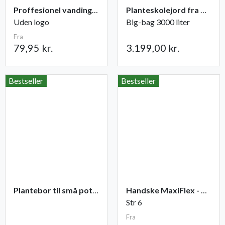
Proffesionel vandingspose 100 liter
Planteskolejord fra Champost
Uden logo
Big-bag 3000 liter
Fra
79,95 kr.
3.199,00 kr.
Bestseller
Bestseller
Plantebor til små potter
Handske MaxiFlex - Ultimate
Str 6
Fra