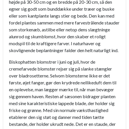
højde på 30-50 cm og en bredde på 20-30 cm, så den
egner sig godt som bunddække under træer og buske
eller som kantplante langs stier og bede. Den kan med
fordel plantes sammen med mere farvestrålende stauder
som storkenæb, astilbe eller netop dens slægtninge
alunrod og skumblomst, hvor den skaber et roligt
modspil til de kraftigere farver. I naturhaver og
skovlignende beplantninger falder den helt naturligt ind.
Biskophatten blomstrer i juni og juli, hvor de
cremefarvede blomster rejser sig på slanke stængler
over bladrosetterne. Selvom blomsterne ikke er det
første, øjet fanger, gør den krydrede nellikeduft dem til
en oplevelse, man lægger mærke til, når man bevæger
sig gennem haven. Resten af sæsonen bidrager planten
med sine karakteristiske lappede blade, der holder sig
friske og grønne. Med sin normale væksthastighed
etablerer den sig støt og danner med tiden tætte
bestande, der holder ukrudt nede. Det er en staude, der