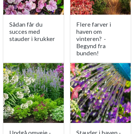
Sådan får du
Flere farver i
succes med
haven om
stauder i krukker
vinteren? -
Begynd fra
bunden!
Undgå omveje -
Stauder i haven -