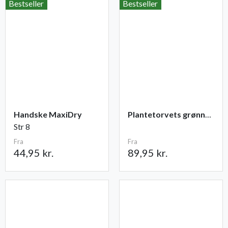
Bestseller
Bestseller
Handske MaxiDry
Plantetorvets grønne vandingspose 75 liter
Str 8
Fra
Fra
44,95 kr.
89,95 kr.