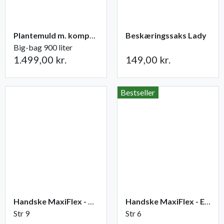
Plantemuld m. kompost fra Champost
Beskæringssaks Lady
Big-bag 900 liter
1.499,00 kr.
149,00 kr.
Bestseller
Handske MaxiFlex - Ultimate
Handske MaxiFlex - Endurance
Str 9
Str 6