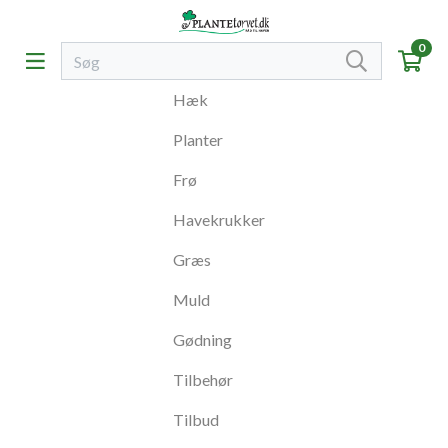
0
Hæk
Planter
Frø
Havekrukker
Græs
Muld
Gødning
Tilbehør
Tilbud