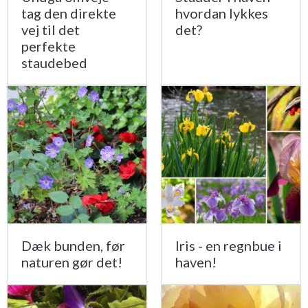
tag den direkte
hvordan lykkes
vej til det
det?
perfekte
staudebed
Dæk bunden, før
Iris - en regnbue i
naturen gør det!
haven!