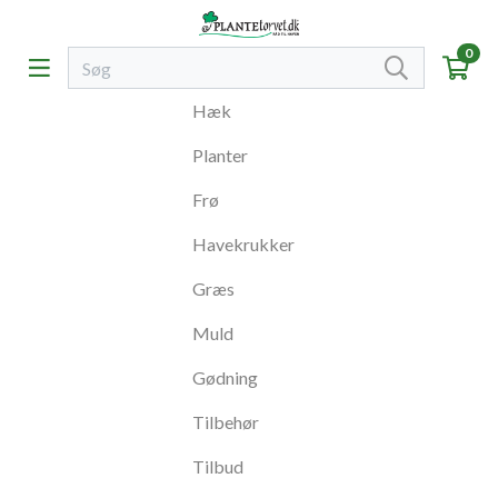
0
Hæk
Planter
Frø
Havekrukker
Græs
Muld
Gødning
Tilbehør
Tilbud