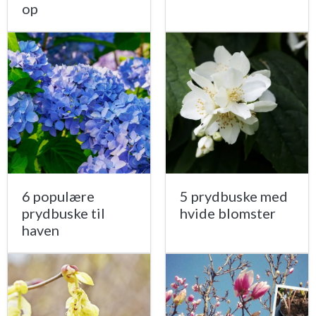
op
6 populære
5 prydbuske med
prydbuske til
hvide blomster
haven