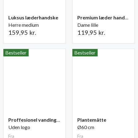
Luksus læderhandske
Premium læder handske Flutter
Herre medium
Dame lille
159,95 kr.
119,95 kr.
Bestseller
Bestseller
Proffesionel vandingspose 100 liter
Plantemåtte
Uden logo
Ø60 cm
Fra
Fra