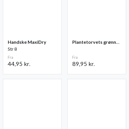
Handske MaxiDry
Plantetorvets grønne vandingspose 75 liter
Str 8
Fra
Fra
44,95 kr.
89,95 kr.